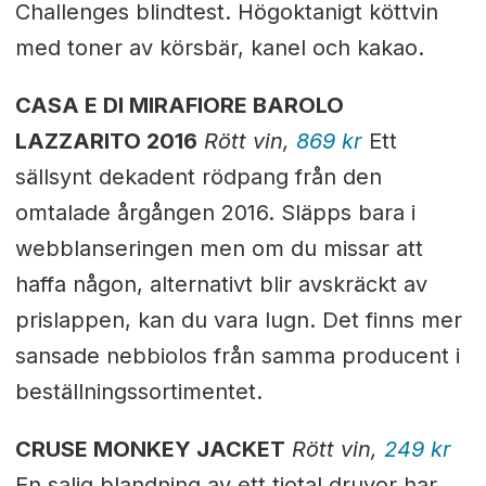
Challenges blindtest. Högoktanigt köttvin
med toner av körsbär, kanel och kakao.
CASA E DI MIRAFIORE BAROLO
LAZZARITO 2016
Rött vin,
869 kr
Ett
sällsynt dekadent rödpang från den
omtalade årgången 2016. Släpps bara i
webblanseringen men om du missar att
haffa någon, alternativt blir avskräckt av
prislappen, kan du vara lugn. Det finns mer
sansade nebbiolos från samma producent i
beställningssortimentet.
CRUSE MONKEY JACKET
Rött vin,
249 kr
En salig blandning av ett tiotal druvor har