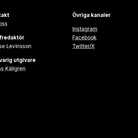
takt
Övriga kanaler
oss
Instagram
fredaktör
Facebook
se Levinsson
Twitter/X
arig utgivare
s Källgren