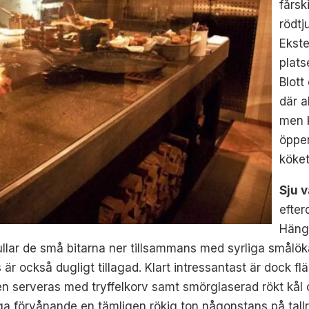
fårsk
rödtj
Ekste
plats
Blott
där a
men k
öppen
köket
Sju 
efter
Häng
n rullar de små bitarna ner tillsammans med syrliga smål
r också dugligt tillagad. Klart intressantast är dock f
 Den serveras med tryffelkorv samt smörglaserad rökt kål
a förvånande en tämligen rökig ton någonstans på tallri