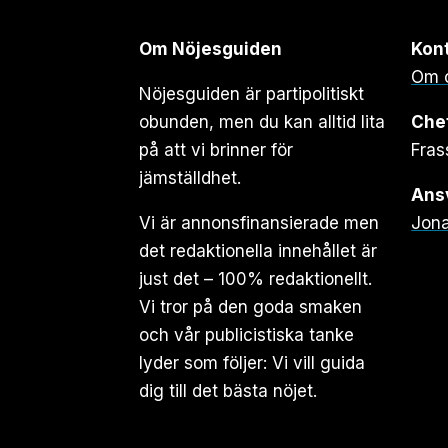
Om Nöjesguiden
Kon
Om 
Nöjesguiden är partipolitiskt
obunden, men du kan alltid lita
Che
på att vi brinner för
Fras
jämställdhet.
Ansv
Vi är annonsfinansierade men
Jona
det redaktionella innehållet är
just det – 100% redaktionellt.
Vi tror på den goda smaken
och vår publicistiska tanke
lyder som följer: Vi vill guida
dig till det bästa nöjet.