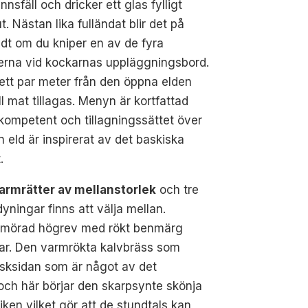
innsfäll och dricker ett glas fylligt
ut. Nästan lika fulländat blir det på
dt om du kniper en av de fyra
erna vid kockarnas uppläggningsbord.
 ett par meter från den öppna elden
ll mat tillagas. Menyn är kortfattad
ompetent och tillagningssättet över
 eld är inspirerat av det baskiska
.
varmrätter av mellanstorlek
och tre
dyningar finns att välja mellan.
mörad högrev med rökt benmärg
ökar. Den varmrökta kalvbräss som
läsksidan som är något av det
 och här börjar den skarpsynte skönja
ken vilket gör att de stundtals kan