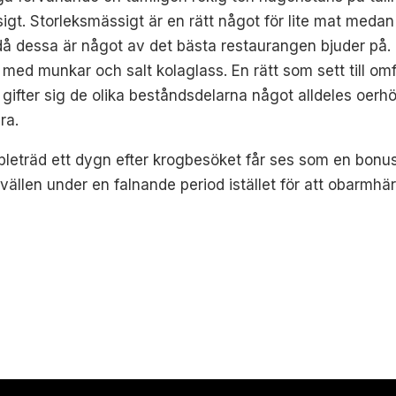
t. Storleksmässigt är en rätt något för lite mat medan t
d då dessa är något av det bästa restaurangen bjuder på
med munkar och salt kolaglass. En rätt som sett till om
gifter sig de olika beståndsdelarna något alldeles oerhö
ra.
pleträd ett dygn efter krogbesöket får ses som en bonu
ällen under en falnande period istället för att obarmhärt