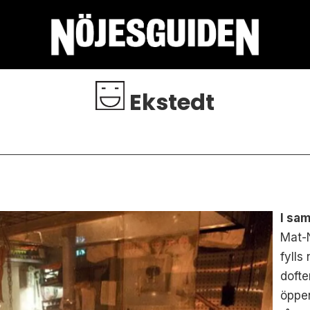
Ekstedt
I sa
Mat-N
fylls
dofte
öppen