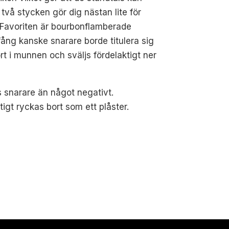
vå stycken gör dig nästan lite för
. Favoriten är bourbonflamberade
fång kanske snarare borde titulera sig
rt i munnen och sväljs fördelaktigt ner
s snarare än något negativt.
igt ryckas bort som ett plåster.