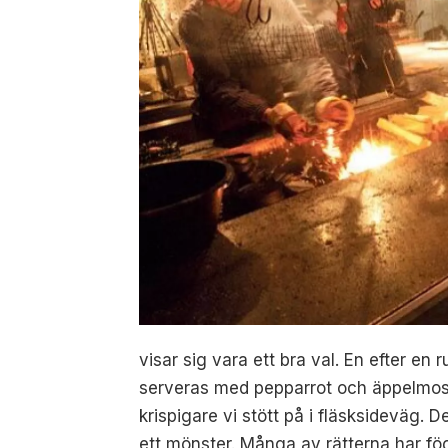
visar sig vara ett bra val. En efter e
serveras med pepparrot och äppelmos ä
krispigare vi stött på i fläsksideväg.
ett mönster. Många av rätterna har fög