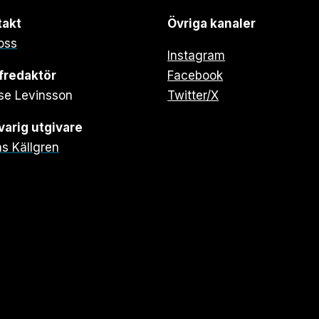
takt
Övriga kanaler
oss
Instagram
fredaktör
Facebook
se Levinsson
Twitter/X
arig utgivare
s Källgren