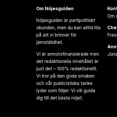
Om Nöjesguiden
Kon
Om 
Nöjesguiden är partipolitiskt
obunden, men du kan alltid lita
Che
på att vi brinner för
Fras
jämställdhet.
Ansv
Vi är annonsfinansierade men
Jona
det redaktionella innehållet är
just det – 100% redaktionellt.
Vi tror på den goda smaken
och vår publicistiska tanke
lyder som följer: Vi vill guida
dig till det bästa nöjet.