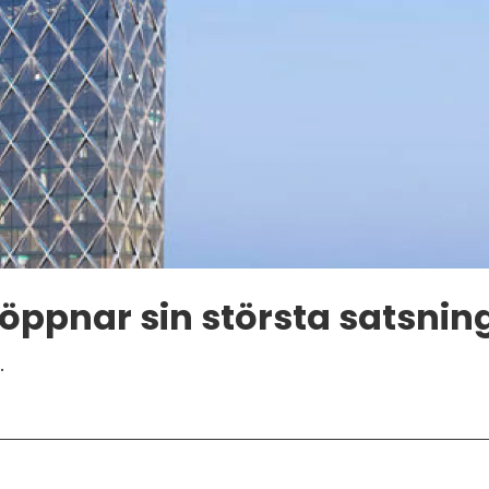
öppnar sin största satsni
.