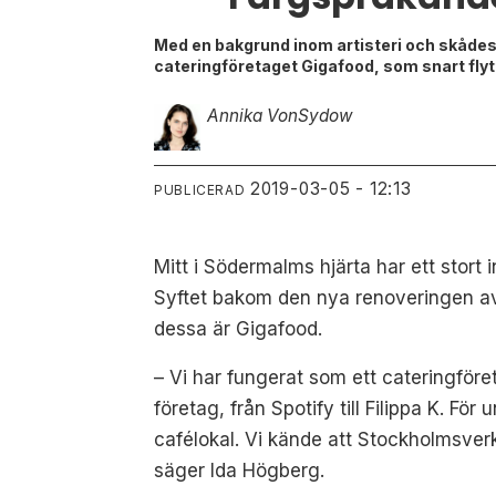
Med en bakgrund inom artisteri och skådesp
cateringföretaget Gigafood, som snart flyt
Annika Von
Sydow
2019-03-05 - 12:13
PUBLICERAD
Mitt i Södermalms hjärta har ett stort i
Syftet bakom den nya renoveringen av
dessa är Gigafood.
– Vi har fungerat som ett cateringföre
företag, från Spotify till Filippa K. Fö
cafélokal. Vi kände att Stockholmsverke
säger Ida Högberg.