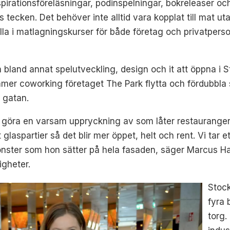
 inspirationsföreläsningar, podinspelningar, bokreleaser
tens tecken. Det behöver inte alltid vara kopplat till mat 
lla i matlagningskurser för både företag och privatpers
 bland annat spelutveckling, design och it att öppna i
mer coworking företaget The Park flytta och fördubbla
 gatan.
kt göra en varsam uppryckning
av
som låter restauranger 
 glaspartier så det blir mer öppet, helt och rent
.
Vi tar
et
mönster som
hon
sätter på hela fasaden, säger Marcus H
gheter.
Stock
fyra 
torg.