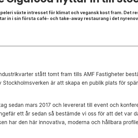
eleri växte intresset för klimat och vegansk kost fram. Det re
tar in i sin första café- och take-away restaurang i det nyre
ndustrikvarter stått tomt fram tills AMF Fastigheter bestä
 Stockholmsverken är att skapa en publik plats för spä
tag sedan mars 2017 och levererat till event och konferen
r ungefär ett år sedan så bestämde vi oss för att det var d
n har den här innovativa, moderna och hållbara profileri