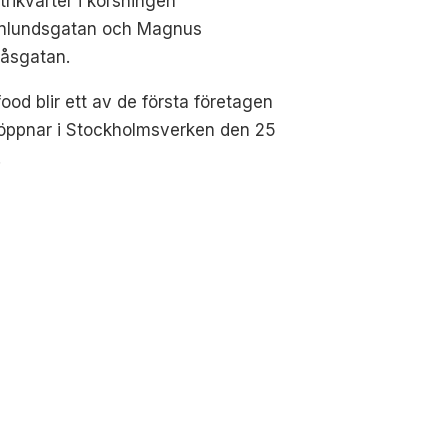
trikvarter i korsningen
nlundsgatan och Magnus
låsgatan.
ood blir ett av de första företagen
öppnar i Stockholmsverken den 25
.