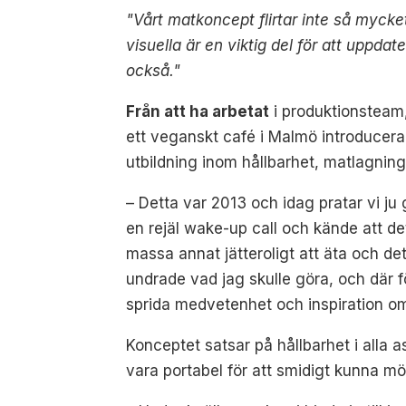
"Vårt matkoncept flirtar inte så mycket
visuella är en viktig del för att uppd
också."
Från att ha arbetat
i produktionsteam,
ett veganskt café i Malmö introducerade
utbildning inom hållbarhet, matlagning 
– Detta var 2013 och idag pratar vi ju
en rejäl wake-up call och kände att det 
massa annat jätteroligt att äta och d
undrade vad jag skulle göra, och där f
sprida medvetenhet och inspiration om 
Konceptet satsar på hållbarhet i alla as
vara portabel för att smidigt kunna m