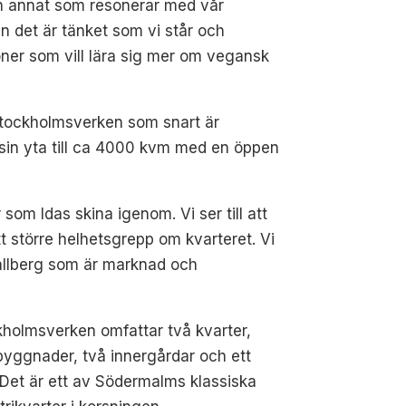
 och annat som resonerar med vår
utan det är tänket som vi står och
oner som vill lära sig mer om vegansk
 Stockholmsverken som snart är
 sin yta till ca 4000 kvm med en öppen
som Idas skina igenom. Vi ser till att
t större helhetsgrepp om kvarteret. Vi
allberg som är marknad och
holmsverken omfattar två kvarter,
byggnader, två innergårdar och ett
 Det är ett av Södermalms klassiska