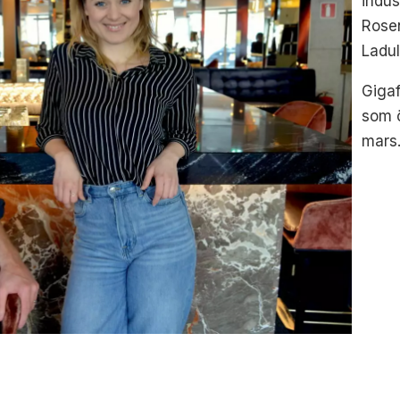
indus
Rose
Ladu
Gigaf
som 
mars