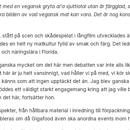
 med en vegansk gryta al'a sjuttiotal utan är färgglad, s
atera bilden av vad vegansk mat kan vara. Det är nog ko
 stått på scen och skådespelat i långfilm utvecklades 
s en helt ny matkultur fylld av smak och färg. Det ledde 
och näringslära i Florida.
 ganska mycket om det här men debatten var inte alls li
här är ju helt vansinnigt, vad håller vi på med, vi kör sl
et känns som att ingen upptäckt det än. Jag blev ganska
öddes ett väldigt starkt engagemang kring att jag ville
det här, fortsätter hon.
pekter, från hållbara material i inredning till förpacknin
öbleras om då Gigafood även ska anordna events inom hå