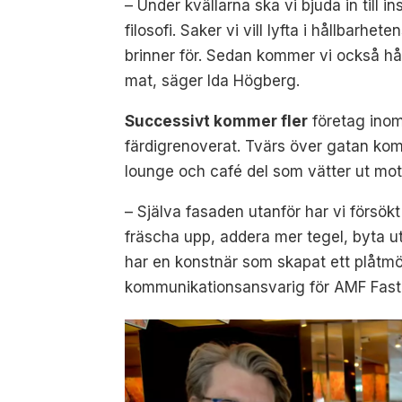
– Under kvällarna ska vi bjuda in till
filosofi. Saker vi vill lyfta i hållbarhe
brinner för. Sedan kommer vi också hå
mat, säger Ida Högberg.
Successivt kommer fler
företag inom
färdigrenoverat. Tvärs över gatan kom
lounge och café del som vätter ut mot
– Själva fasaden utanför har vi försö
fräscha upp,
addera mer tegel, byta ut
har en konstnär som skapat ett plåt
kommunikationsansvarig för AMF Fasti