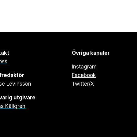
takt
Övriga kanaler
oss
Instagram
fredaktör
Facebook
se Levinsson
Twitter/X
arig utgivare
s Källgren