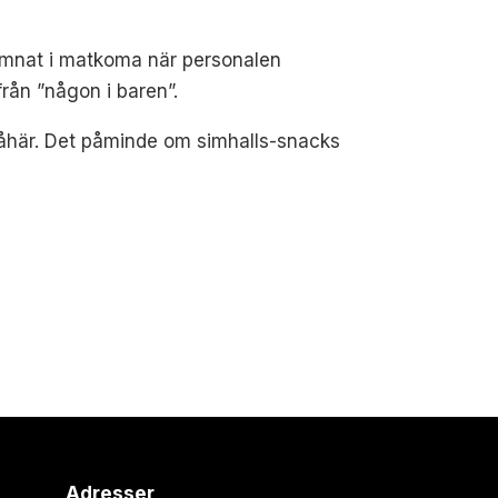
 hamnat i matkoma när personalen
rån ”någon i baren”.
r såhär. Det påminde om simhalls-snacks
Adresser