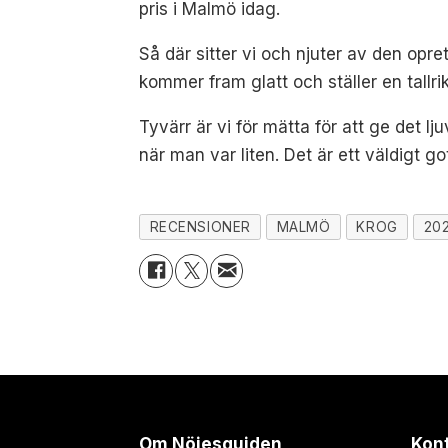
pris i Malmö idag.
Så där sitter vi och njuter av den op
kommer fram glatt och ställer en tall
Tyvärr är vi för mätta för att ge det 
när man var liten. Det är ett väldigt go
RECENSIONER
MALMÖ
KROG
20
Om Nöjesguiden
Kon