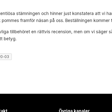
retentiösa stämningen och hinner just konstatera att vi
rik pommes framför näsan på oss. Beställningen kommer f
ljuvliga tillbehöret en rättvis recension, men om vi säge
tt betyg.
20-03
takt
Övriga kanaler