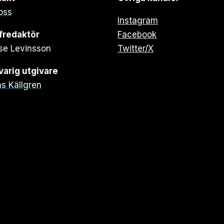
oss
Instagram
fredaktör
Facebook
se Levinsson
Twitter/X
arig utgivare
s Källgren