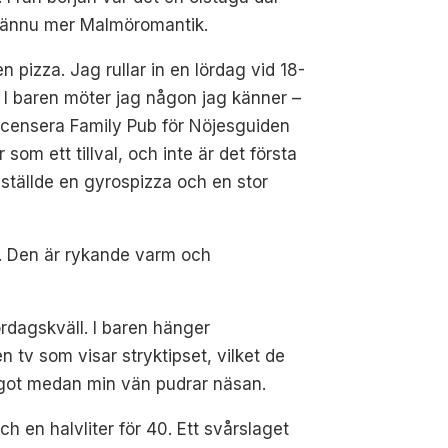
ed ännu mer Malmöromantik.
pizza. Jag rullar in en lördag vid 18-
l. I baren möter jag någon jag känner –
ecensera Family Pub för Nöjesguiden
m ett tillval, och inte är det första
eställde en gyrospizza och en stor
as. Den är rykande varm och
dagskväll. I baren hänger
 tv som visar stryktipset, vilket de
något medan min vän pudrar näsan.
och en halvliter för 40. Ett svårslaget