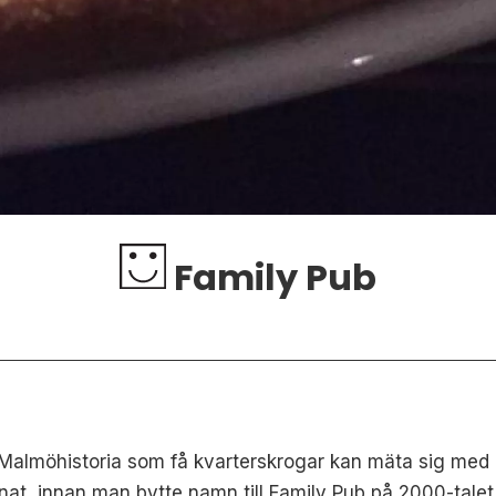
Family Pub
e Malmöhistoria som få kvarterskrogar kan mäta sig med
at, innan man bytte namn till Family Pub på 2000-talet.