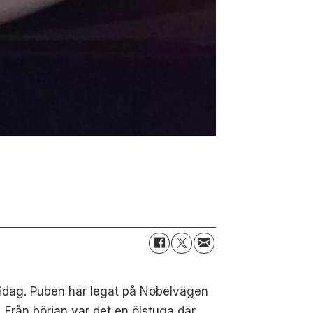
 idag. Puben har legat på Nobelvägen
 Från början var det en ölstuga där