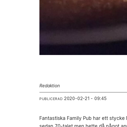
Redaktion
2020-02-21 - 09:45
PUBLICERAD
Fantastiska Family Pub har ett styck
sedan 70-talet men hette då något ann