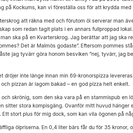
ag på Kockums, kan vi föreställa oss för att krydda m
terskrog att räkna med och förutom öl serverar man även 
lskap som redan tagit plats i en annars fullproppad loka
man ska på en Kvarterskrog. Jag berättar att jag ska r
pommes? Det är Malmös godaste”. Eftersom pommes står so
måste jag tyvärr göra honom besviken ”nej, tyvärr, jag b
h det dröjer inte länge innan min 69-kronorspizza leverer
 och pizzan är lagom bakad – en god pizza helt enkelt.
 och skrönig, som den ska vara på en stammispub en lör
n sitter stora kompisgäng. Ovanför mitt huvud hänger en
m. Ett stort plus för mig dock, som kan vila ögonen på 
äffliga ölpriserna. En 0,4 liter bärs får du för 35 kronor, 