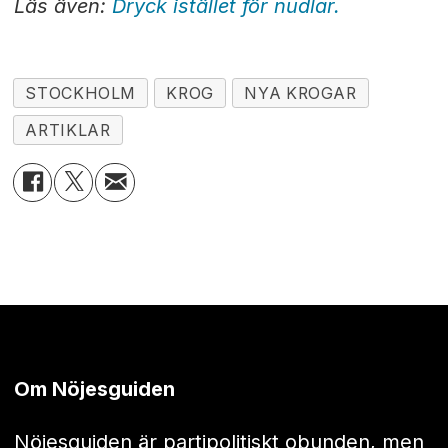
Läs även:
Dryck istället för nudlar.
STOCKHOLM
KROG
NYA KROGAR
ARTIKLAR
Om Nöjesguiden
Nöjesguiden är partipolitiskt obunden, men