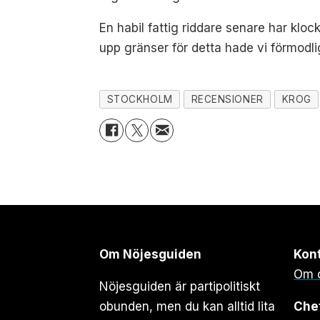
En habil fattig riddare senare har klo
upp gränser för detta hade vi förmodlig
STOCKHOLM
RECENSIONER
KROG
Om Nöjesguiden
Kon
Om 
Nöjesguiden är partipolitiskt
obunden, men du kan alltid lita
Che