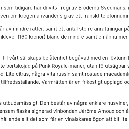
len som tidigare har drivits i regi av Bröderna Svedmans
, även om krogen använder sig av ett franskt telefonnum
v mindre rätter, samt ett antal större anrättningar på s
anklever (160 kronor) bland de mindre samt en ännu mer re
till vårt sällskaps belåtenhet begåvad med en lövtunn b
nte bortskojad på Punk Royale-manér, utan förutsägbar så
röd. Lite citrus, några vita russin samt rostade macadami
lt tillfredsställande. Varmrätten är en frikostigt upplagd
s utbudsmässigt. Den består av några enklare husviner,
ensam flaska signerad vinbonden Jérôme Arnoux och ångr
hållande allt det som får en vinälskares ögon att bli li