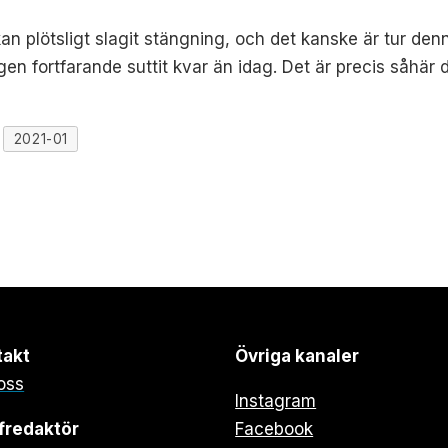
ckan plötsligt slagit stängning, och det kanske är tur de
en fortfarande suttit kvar än idag. Det är precis såhär d
2021-01
takt
Övriga kanaler
oss
Instagram
fredaktör
Facebook