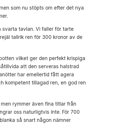
, men som nu stöpts om efter det nya
mer.
varta tavlan. Vi faller för tarte
jäl tallrik ren för 300 kronor av de
otten vilket ger den perfekt krispiga
tillvida att den serveras halstrad
anötter har emellertid fått agera
 och kompetent tillagad ren, en god ren
 men rymmer även fina titlar från
ar oss naturligtvis inte. För 700
te blanka så snart någon nämner