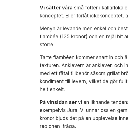
Vi sätter våra
små fötter i källarloka
konceptet. Eller förlåt ickekonceptet
Menyn är levande men enkel och består a
flambée (135 kronor) och en rejäl bit 
större.
Tarte flambéen kommer snart in och är 
texturen. Anklevern är anklever, och i
med ett fåtal tillbehör såsom grillat b
kondiment till levern, vilket de gör ful
helt enkelt.
På vinsidan ser
vi en liknande tenden
exempelvis Jura. Vi unnar oss en gem
kronor bjuds det på en upplevelse inne
regionen ifråga.