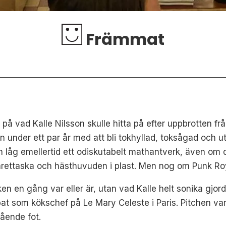
Främmat
 på vad Kalle Nilsson skulle hitta på efter uppbrotten f
under ett par år med att bli tokhyllad, toksågad och ut
n låg emellertid ett odiskutabelt mathantverk, även om 
garettaska och hästhuvuden i plast. Men nog om Punk Ro
en gång var eller är, utan vad Kalle helt sonika gjorde 
t som kökschef på Le Mary Celeste i Paris. Pitchen var
tående fot.