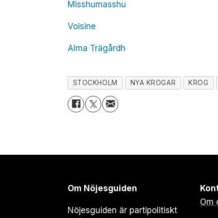
Misshumasshu
Voisine
Alma Trägårdh
STOCKHOLM
NYA KROGAR
KROG
Om Nöjesguiden
Kon
Om 
Nöjesguiden är partipolitiskt