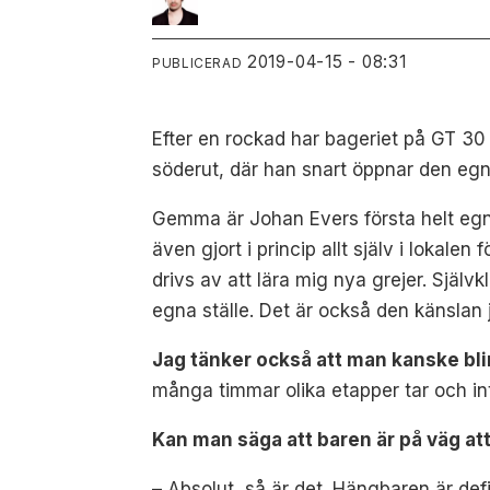
2019-04-15 - 08:31
PUBLICERAD
Efter en rockad har bageriet på GT 30 
söderut, där han snart öppnar den eg
Gemma är Johan Evers första helt egna
även gjort i princip allt själv i lokalen
drivs av att lära mig nya grejer. Själv
egna ställe. Det är också den känslan 
Jag tänker också att man kanske blir
många timmar olika etapper tar och in
Kan man säga att baren är på väg at
– Absolut, så är det. Hängbaren är defi