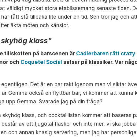
at väldigt mycket stora etablissemang senaste tiden. Det
ar fått stå tillbaka lite under en tid. Sen tror jag och at
fter äkta möten och känslor.
 skyhög klass"
e tillskotten på barscenen är
Cadierbaren rätt crazy
onor och
Coquetel Social
satsar på klassiker. Var nå
entligen. Det är en bar rakt igenom men vi siktar även
är Gemma också en flyttbar bar, vi kommer att kunna ko
gga upp Gemma. Svarade jag på din fråga?
skyhög klass, och cocktaillistan kommer att baseras på 
består av ett tjugotal flaskor och inte mer, vi ska jobba 
en och annan knasig servering, men jag har personligen al