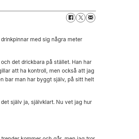
a drinkpinnar med sig några meter
och det drickbara på stället. Han har
gillar att ha kontroll, men också att jag
en bar man har byggt själv, på sitt helt
et själv ja, självklart. Nu vet jag hur
tt trender kommer och går, men jag tror