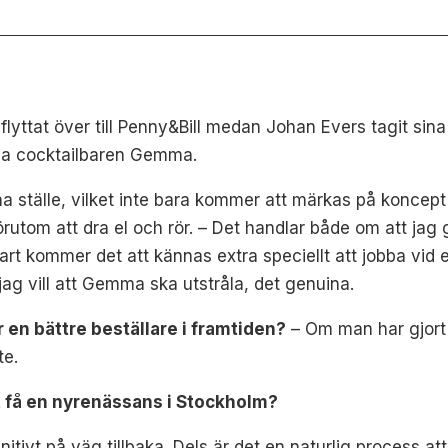
flyttat över till Penny&Bill medan Johan Evers tagit sin
na cocktailbaren Gemma.
 ställe, vilket inte bara kommer att märkas på koncept 
 förutom att dra el och rör. – Det handlar både om att jag 
klart kommer det att kännas extra speciellt att jobba vid 
jag vill att Gemma ska utstråla, det genuina.
 en bättre beställare i framtiden?
– Om man har gjort d
te.
t få en nyrenässans i Stockholm?
nitivt på väg tillbaka. Dels är det en naturlig process a