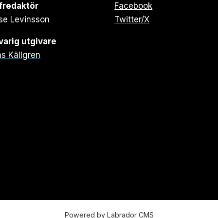
fredaktör
Facebook
se Levinsson
Twitter/X
arig utgivare
s Källgren
Powered by Labrador CMS