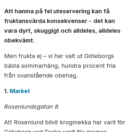
Att hamna på fel uteservering kan få
fruktansvärda konsekvenser
–
d
et kan
vara dyrt, skuggigt och alldeles, alldeles
obekvämt.
Men frukta ej – vi har valt ut Göteborgs
bästa sommarhäng, hundra procent fria
från ovanstående obehag.
1.
Market
Rosenlundsgatan 8
Att Rosenlund blivit krogmekka har varit för
Göteborg vad Drake varit för memes-