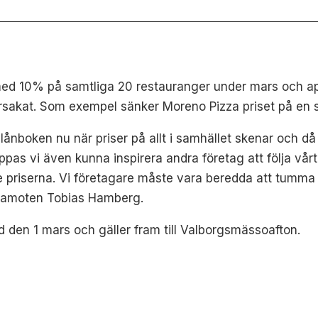
d 10% på samtliga 20 restauranger under mars och april 
rsakat. Som exempel sänker Moreno Pizza priset på en stor
nboken nu när priser på allt i samhället skenar och då vil
ppas vi även kunna inspirera andra företag att följa vå
nde priserna. Vi företagare måste vara beredda att tumma
ledamoten Tobias Hamberg.
ed den 1 mars och gäller fram till Valborgsmässoafton.