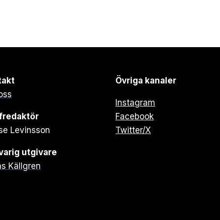
takt
Övriga kanaler
oss
Instagram
fredaktör
Facebook
se Levinsson
Twitter/X
arig utgivare
s Källgren