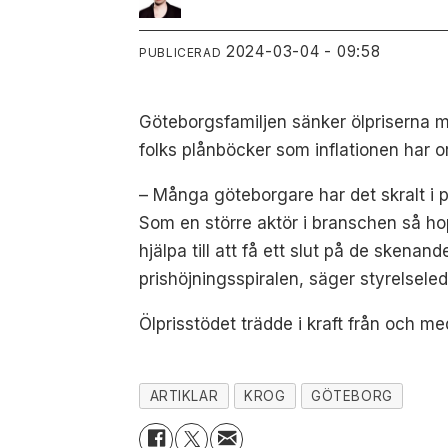
2024-03-04 - 09:58
PUBLICERAD
Göteborgsfamiljen sänker ölpriserna me
folks plånböcker som inflationen har o
– Många göteborgare har det skralt i plå
Som en större aktör i branschen så ho
hjälpa till att få ett slut på de skena
prishöjningsspiralen, säger styrelse
Ölprisstödet trädde i kraft från och m
ARTIKLAR
KROG
GÖTEBORG