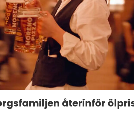
rgsfamiljen återinför ölpri