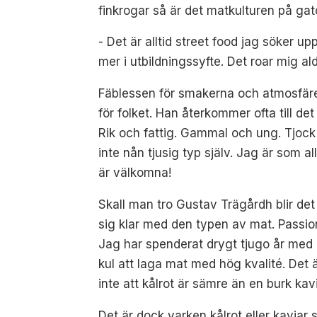
finkrogar så är det matkulturen på ga
- Det är alltid street food jag söker u
mer i utbildningssyfte. Det roar mig a
Fäblessen för smakerna och atmosfären
för folket. Han återkommer ofta till de
Rik och fattig. Gammal och ung. Tjock o
inte nån tjusig typ själv. Jag är som al
är välkomna!
Skall man tro Gustav Trägårdh blir det
sig klar med den typen av mat. Passio
Jag har spenderat drygt tjugo år med 
kul att laga mat med hög kvalité. Det 
inte att kålrot är sämre än en burk kav
Det är dock varken kålrot eller kaviar 