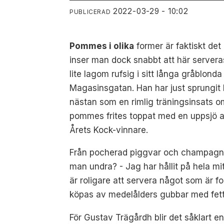
2022-03-29 - 10:02
PUBLICERAD
Pommes i olika
former är faktiskt de
inser man dock snabbt att här serveras
lite lagom rufsig i sitt långa gråblon
Magasinsgatan. Han har just sprungit 
nästan som en rimlig träningsinsats o
pommes frites toppat med en uppsjö av 
Årets Kock-vinnare.
Från pocherad piggvar och champagne,
man undra? - Jag har hållit på hela mi
är roligare att servera något som är fo
köpas av medelålders gubbar med fett i 
För Gustav Trägårdh blir det såklart 