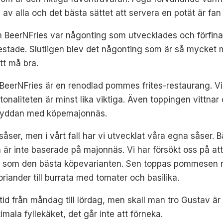
av alla och det bästa sättet att servera en potät är fan a
BeerNFries var någonting som utvecklades och förfinad
estade. Slutligen blev det någonting som är så mycket m
tt må bra.
tt BeerNFries är en renodlad pommes frites-restaurang. V
naliteten är minst lika viktiga. Även toppingen vittnar
ryddan med köpemajonnäs.
såser, men i vårt fall har vi utvecklat våra egna såser
n är inte baserade på majonnäs. Vi har försökt oss på
t som den bästa köpevarianten. Sen toppas pommesen me
oriander till burrata med tomater och basilika.
tid från måndag till lördag, men skall man tro Gustav är 
imala fyllekäket, det går inte att förneka.