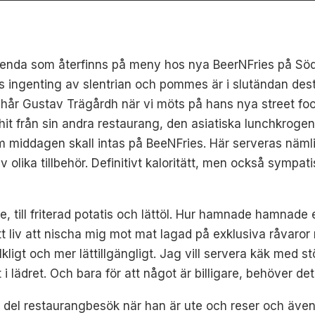
t enda som återfinns på meny hos nya BeerNFries på Sö
 ingenting av slentrian och pommes är i slutändan desto
da hår Gustav Trägårdh när vi möts på hans nya street fo
hit från sin andra restaurang, den asiatiska lunchkroge
m middagen skall intas på BeeNFries. Här serveras nämli
olika tillbehör. Definitivt kaloritätt, men också sympati
 till friterad potatis och lättöl. Hur hamnade hamnade
tt liv att nischa mig mot mat lagad på exklusiva råvaror
lkligt och mer lättillgängligt. Jag vill servera käk med 
lädret. Och bara för att något är billigare, behöver det
en del restaurangbesök när han är ute och reser och äve