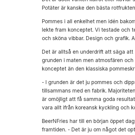
Potäter är kanske den bästa rotfrukten 
Pommes i all enkelhet men idén bakom 
lekte fram konceptet. Vi testade och t
och sköna vibbar. Design och grafik. A
Det är alltså en underdrift att säga a
grunden i maten men atmosfären och to
konceptet än den klassiska pommesk
- I grunden är det ju pommes och dipp
tillsammans med en fabrik. Majoritete
är omöjligt att få samma goda resulta
vara allt ifrån koreansk kyckling och k
BeerNFries har till en början öppet dag
framtiden. - Det är ju om något det opt