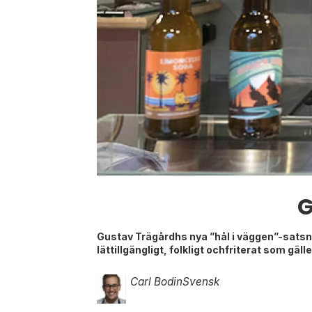
G
Gustav Trägårdhs nya ”hål i väggen”-satsning
lättillgängligt, folkligt ochfriterat som gälle
Carl Bodin
Svensk