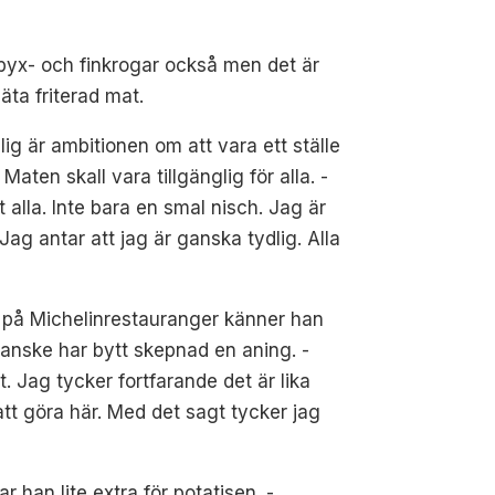
på byx- och finkrogar också men det är
äta friterad mat.
g är ambitionen om att vara ett ställe
aten skall vara tillgänglig för alla. -
 alla. Inte bara en smal nisch. Jag är
 Jag antar att jag är ganska tydlig. Alla
år på Michelinrestauranger känner han
anske har bytt skepnad en aning. -
 Jag tycker fortfarande det är lika
att göra här. Med det sagt tycker jag
 han lite extra för potatisen. -