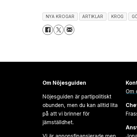
NYA KROGAR
ARTIKLAR
KROG
G
Om Nöjesguiden
Kon
Om 
Nöjesguiden är partipolitiskt
obunden, men du kan alltid lita
Che
på att vi brinner för
Fras
jämställdhet.
Ansv
Vi är annonsfinansierade men
Jona