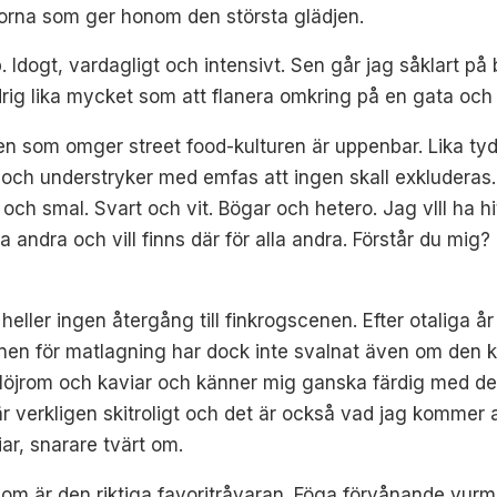
torna som ger honom den största glädjen.
pp. Idogt, vardagligt och intensivt. Sen går jag såklart 
ldrig lika mycket som att flanera omkring på en gata och 
 som omger street food-kulturen är uppenbar. Lika tydli
t och understryker med emfas att ingen skall exkluderas. M
ch smal. Svart och vit. Bögar och hetero. Jag vlll ha hit
la andra och vill finns där för alla andra. Förstår du mig?
 heller ingen återgång till finkrogscenen. Efter otaliga 
nen för matlagning har dock inte svalnat även om den k
löjrom och kaviar och känner mig ganska färdig med det.
är verkligen skitroligt och det är också vad jag kommer 
iar, snarare tvärt om.
som är den riktiga favoritråvaran. Föga förvånande vurmar