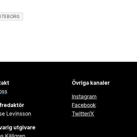
ÖTEBORG
takt
Övriga kanaler
oss
Instagram
fredaktör
Facebook
se Levinsson
Twitter/X
arig utgivare
s Källgren