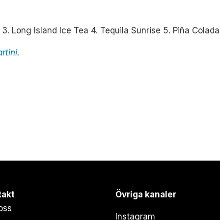
 3. Long Island Ice Tea 4. Tequila Sunrise 5. Piña Colada
rtini
.
takt
Övriga kanaler
oss
Instagram