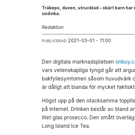
Träkeps, duven, utrucklad – okärt barn har
undvika.
Redaktion
2021-03-01 - 11:00
PUBLICERAD
Den digitala marknadsplatsen
onbuy.
vars vetenskapliga tyngd går att ar
bakfyllesymtomen såsom huvudvärk och
är dåligt att blanda för mycket faktiskt
Högst upp på den otacksamma topplist
på internet. Drinken består av bland an
litet glas prosecco. Den smått överlä
Long Island Ice Tea.