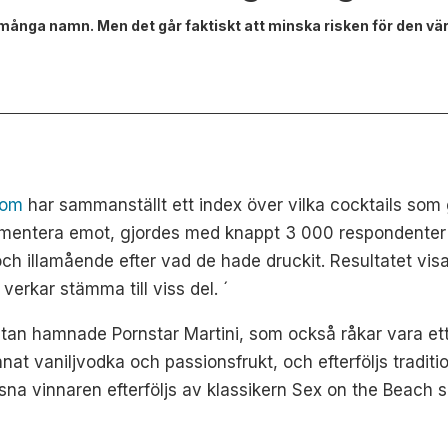
 många namn. Men det går faktiskt att minska risken för den vä
com
har sammanställt ett index över vilka cocktails som 
gumentera emot, gjordes med knappt 3 000 respondente
 illamående efter vad de hade druckit. Resultatet visa
 verkar stämma till viss del.
´
an hamnade Pornstar Martini, som också råkar vara et
nat vaniljvodka och passionsfrukt, och efterföljs tradit
gsna vinnaren efterföljs av klassikern Sex on the Beach