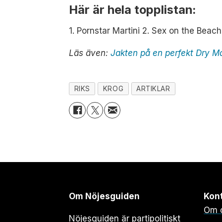
Här är hela topplistan:
1. Pornstar Martini 2. Sex on the Beach
Läs även:
Jakten på en perfekt Dry Ma
RIKS
KROG
ARTIKLAR
Om Nöjesguiden
Kon
Om 
Nöjesguiden är partipolitiskt