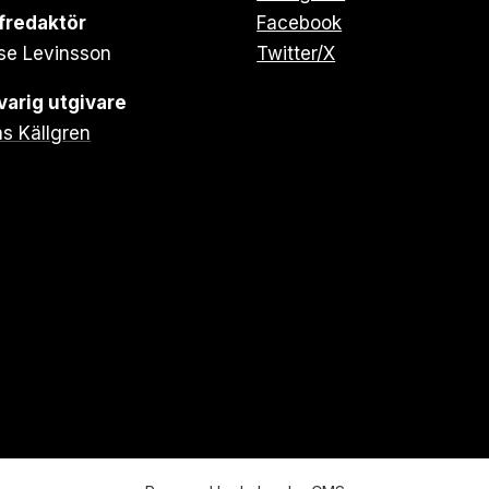
fredaktör
Facebook
se Levinsson
Twitter/X
arig utgivare
s Källgren