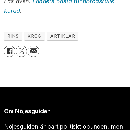
Läs även:
Landets bästa tunnbrödsrulle
korad
.
RIKS
KROG
ARTIKLAR
Om Nöjesguiden
Nöjesguiden är partipolitiskt obunden, men