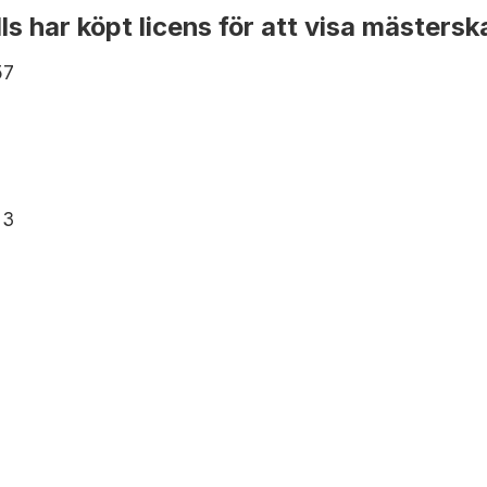
lls har köpt licens för att visa mästers
57
 3