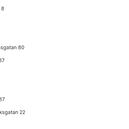
 8
nsgatan 80
37
 87
iksgatan 22