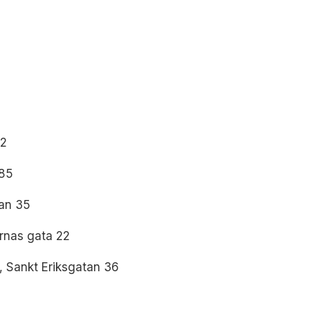
12
 85
tan 35
rnas gata 22
, Sankt Eriksgatan 36