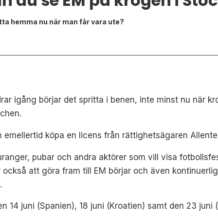
n du se EM på krogen i St
l sitta hemma nu när man får vara ute?
rar igång börjar det spritta i benen, inte minst nu när k
tchen.
 emellertid köpa en licens från
rättighetsägaren Allente,
auranger, pubar och andra aktörer som vill visa fotboll
r också att göra fram till EM börjar och även kontinuer
.
14 juni (Spanien), 18 juni (Kroatien) samt den 23 juni (