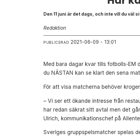
Här ka
Den 11 juni är det dags, och inte vill du vä
Redaktion
2021-06-09 - 13:01
PUBLICERAD
Med bara dagar kvar tills fotbolls-EM d
du NÄSTAN kan se klart den sena ma
För att visa matcherna behöver krogen
– Vi ser ett ökande intresse från rest
har redan säkrat sitt avtal men det gå
Ulrich, kommunikationschef på Allente
Sveriges gruppspelsmatcher spelas den 