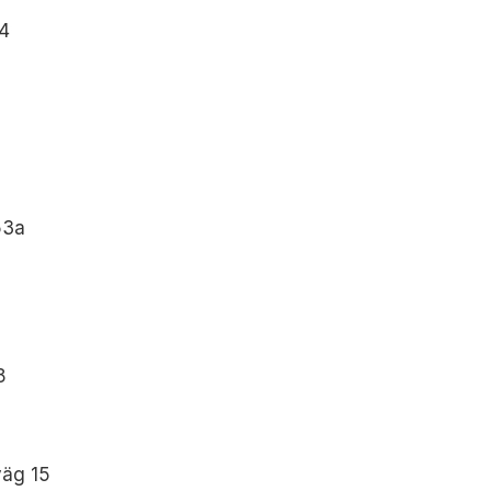
44
53a
8
väg 15