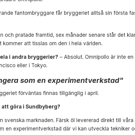
nde fantombryggare får bryggeriet alltså sin första fas
an och pratade framtid, sex månader senare står det klar 
t kommer att tisslas om den i hela världen.
ela i andra bryggerier?
–
Absolut. Omnipollo är inte en 
cisco eller i Tokyo.
ngera som en experimentverkstad"
geriet förväntas finnas tillgänglig i april.
 att göra i Sundbyberg?
 svenska marknaden. Färsk öl levererad direkt till våra s
en experimentverkstad där vi kan utveckla tekniker och