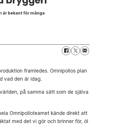
a bryggeri
n är bekant för många
produktion framledes.
Omnipollos plan
d vad den är idag.
a världen, på samma sätt som de själva
h hela Omnipolloteamet kände direkt att
t med det vi gör och brinner för, öl