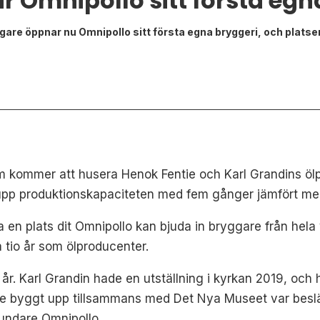
ar Omnipollo sitt första egn
are öppnar nu Omnipollo sitt första egna bryggeri, och platse
 kommer att husera Henok Fentie och Karl Grandins öl
få upp produktionskapaciteten med fem gånger jämfört me
a en plats dit Omnipollo kan bjuda in bryggare från hel
 tio år som ölproducenter.
tre år. Karl Grandin hade en utställning i kyrkan 2019, oc
byggt upp tillsammans med Det Nya Museet var besläkta
undare Omnipollo.