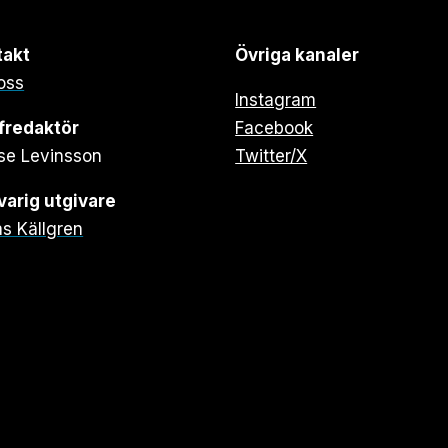
takt
Övriga kanaler
oss
Instagram
fredaktör
Facebook
se Levinsson
Twitter/X
arig utgivare
s Källgren