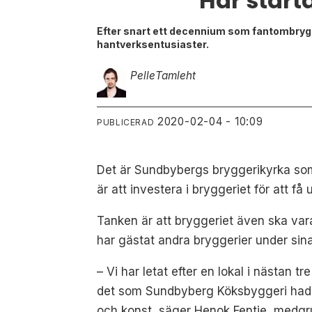
Här start
Efter snart ett decennium som fantombrygg
hantverksentusiaster.
Pelle
Tamleht
2020-02-04 - 10:09
PUBLICERAD
Det är Sundbybergs bryggerikyrka som
är att investera i bryggeriet för att 
Tanken är att bryggeriet även ska var
har gästat andra bryggerier under sina
– Vi har letat efter en lokal i nästan 
det som Sundbyberg Köksbyggeri hade 
och konst, säger Henok Fentie, medgr