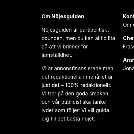
Om Nöjesguiden
Kon
Om 
Nöjesguiden är partipolitiskt
obunden, men du kan alltid lita
Che
på att vi brinner för
Fras
jämställdhet.
Ansv
Vi är annonsfinansierade men
Jona
det redaktionella innehållet är
just det – 100% redaktionellt.
Vi tror på den goda smaken
och vår publicistiska tanke
lyder som följer: Vi vill guida
dig till det bästa nöjet.