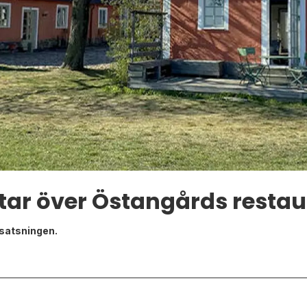
tar över Östangårds resta
gsatsningen.