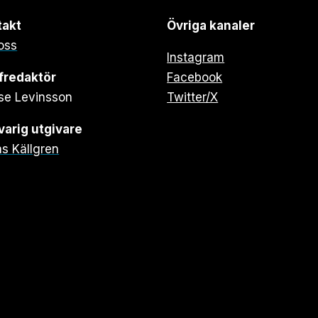
takt
Övriga kanaler
oss
Instagram
fredaktör
Facebook
se Levinsson
Twitter/X
arig utgivare
s Källgren