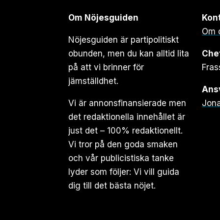
Om Nöjesguiden
Kon
Om 
Nöjesguiden är partipolitiskt
obunden, men du kan alltid lita
Che
på att vi brinner för
Fras
jämställdhet.
Ansv
Vi är annonsfinansierade men
Jona
det redaktionella innehållet är
just det – 100% redaktionellt.
Vi tror på den goda smaken
och vår publicistiska tanke
lyder som följer: Vi vill guida
dig till det bästa nöjet.