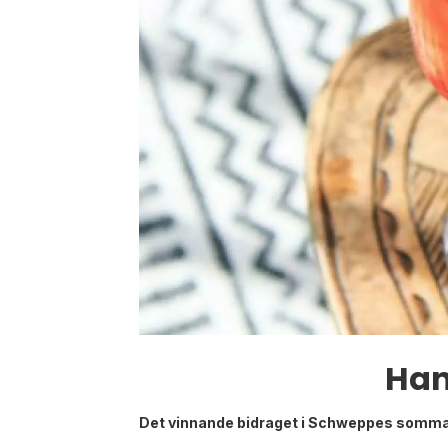
Han
Det vinnande bidraget i Schweppes sommar