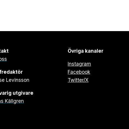
takt
Övriga kanaler
oss
Instagram
fredaktör
Facebook
se Levinsson
Twitter/X
arig utgivare
s Källgren