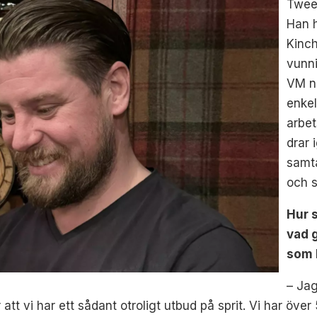
Twee
Han h
Kinch
vunni
VM nä
enkel
arbet
drar 
samta
och s
Hur 
vad g
som l
– Jag
ör att vi har ett sådant otroligt utbud på sprit. Vi har öve