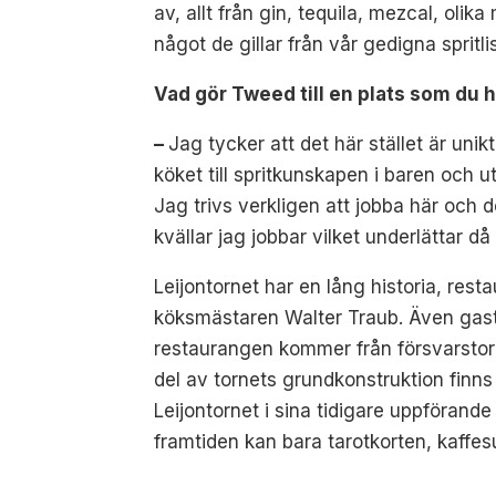
av, allt från gin, tequila, mezcal, oli
något de gillar från vår gedigna spritli
Vad gör Tweed till en plats som du h
–
Jag tycker att det här stället är unik
köket till spritkunskapen i baren och 
Jag trivs verkligen att jobba här och 
kvällar jag jobbar vilket underlättar d
Leijontornet har en lång historia, re
köksmästaren Walter Traub. Även gast
restaurangen kommer från försvarstorn
del av tornets grundkonstruktion finns 
Leijontornet i sina tidigare uppföran
framtiden kan bara tarotkorten, kaffesu