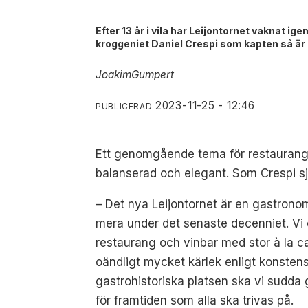
Efter 13 år i vila har Leijontornet vaknat 
kroggeniet Daniel Crespi som kapten så är
Joakim
Gumpert
2023-11-25 - 12:46
PUBLICERAD
Ett genomgående tema för restaurange
balanserad och elegant. Som Crespi sj
– Det nya Leijontornet är en gastrono
mera under det senaste decenniet. Vi ö
restaurang och vinbar med stor à la c
oändligt mycket kärlek enligt konstens 
gastrohistoriska platsen ska vi sudda
för framtiden som alla ska trivas på.