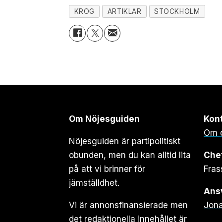
KROG
ARTIKLAR
STOCKHOLM
Om Nöjesguiden
Kon
Om 
Nöjesguiden är partipolitiskt
obunden, men du kan alltid lita
Che
på att vi brinner för
Fras
jämställdhet.
Ansv
Vi är annonsfinansierade men
Jona
det redaktionella innehållet är