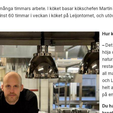
många timmars arbete. I köket basar kökschefen Martin 
minst 60 timmar i veckan i köket på Leijontornet, och ut
Hur 
–
Det
höja 
natur
resta
all m
och L
helt 
på en
Du ha