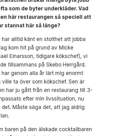
branschen brukar många byta jobb
 ofta som de byter underkläder. Vad
den här restaurangen så speciell att
ar stannat här så länge?
 har alltid känt en stolthet att jobba
Jag kom hit på grund av Micke
ael Einarsson, tidigare kökschef), vi
ade tillsammans på Skebo Herrgård.
 har genom alla år lärt mig enormt
ville ta över som kökschef. Sen är
 har ju gått från en restaurang till 3-
npassats efter min livssituation, nu
 det. Måste säga det, att jag aldrig
ian.
m baren på den älskade cocktailbaren