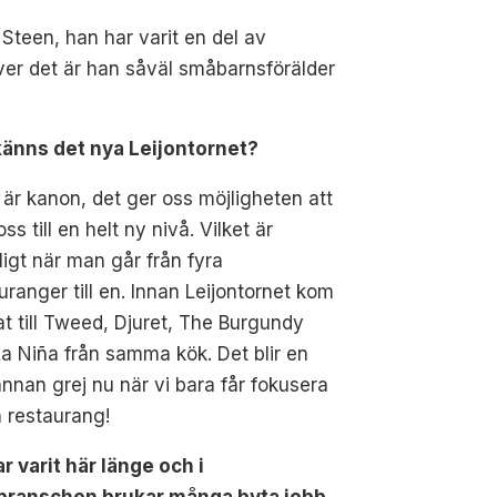
Steen, han har varit en del av
över det är han såväl småbarnsförälder
känns det nya Leijontornet?
 är kanon, det ger oss möjligheten att
oss till en helt ny nivå. Vilket är
ligt när man går från fyra
uranger till en. Innan Leijontornet kom
at till Tweed, Djuret, The Burgundy
a Niña från samma kök. Det blir en
annan grej nu när vi bara får fokusera
 restaurang!
r varit här länge och i