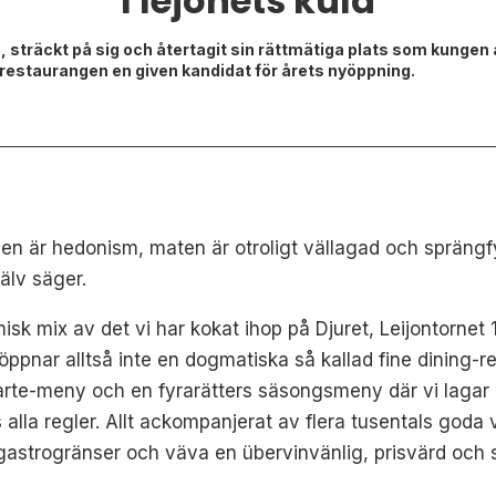
I lejonets kula
igen, sträckt på sig och återtagit sin rättmätiga plats som kung
 restaurangen en given kandidat för årets nyöppning.
n är hedonism, maten är otroligt vällagad och spräng
älv säger.
misk mix av det vi har kokat ihop på Djuret, Leijontorne
ppnar alltså inte en dogmatiska så kallad fine dining-r
arte-meny och en fyrarätters säsongsmeny där vi lagar 
alla regler. Allt ackompanjerat av flera tusentals goda v
 gastrogränser och väva en übervinvänlig, prisvärd och