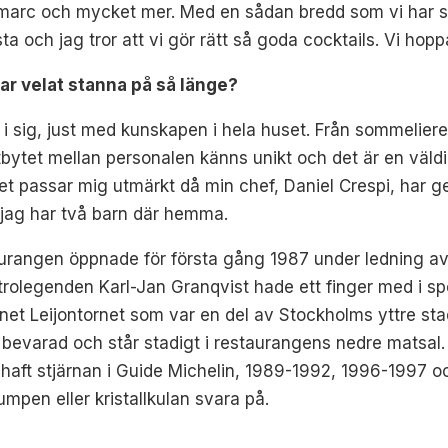
ka marc och mycket mer. Med en sådan bredd som vi har så 
sta och jag tror att vi gör rätt så goda cocktails. Vi hopp
ar velat stanna på så länge?
t i sig, just med kunskapen i hela huset. Från sommeliere
utbytet mellan personalen känns unikt och det är en väl
det passar mig utmärkt då min chef, Daniel Crespi, har g
å jag har två barn där hemma.
staurangen öppnade för första gång 1987 under ledning a
rolegenden Karl-Jan Granqvist hade ett finger med i sp
et Leijontornet som var en del av Stockholms yttre sta
bevarad och står stadigt i restaurangens nedre matsal. V
de haft stjärnan i Guide Michelin, 1989-1992, 1996-1997
mpen eller kristallkulan svara på.