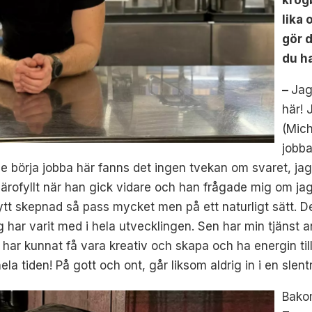
krog
lika
gör 
du h
–
Jag
här! 
(Mich
jobb
e börja jobba här fanns det ingen tvekan om svaret, jag
rofyllt när han gick vidare och han frågade mig om jag 
ytt skepnad så pass mycket men på ett naturligt sätt. Den
ag har varit med i hela utvecklingen. Sen har min tjänst a
 har kunnat få vara kreativ och skapa och ha energin till
ela tiden! På gott och ont, går liksom aldrig in i en slentr
Bako