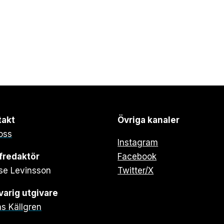
takt
Övriga kanaler
oss
Instagram
fredaktör
Facebook
se Levinsson
Twitter/X
arig utgivare
s Källgren