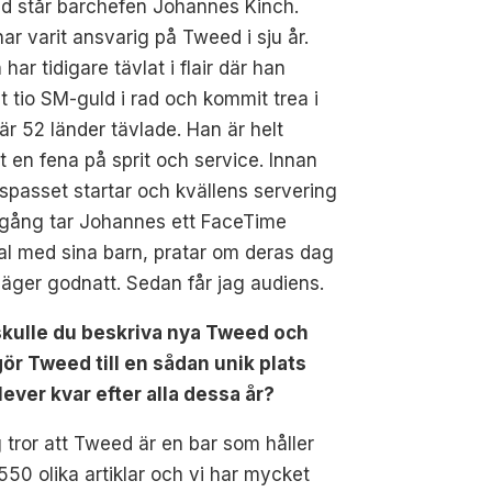
d står barchefen Johannes Kinch.
ar varit ansvarig på Tweed i sju år.
 har tidigare tävlat i flair där han
t tio SM-guld i rad och kommit trea i
r 52 länder tävlade. Han är helt
t en fena på sprit och service. Innan
spasset startar och kvällens servering
igång tar Johannes ett FaceTime
l med sina barn, pratar om deras dag
äger godnatt. Sedan får jag audiens.
skulle du beskriva nya Tweed och
ör Tweed till en sådan unik plats
ever kvar efter alla dessa år?
 tror att Tweed är en bar som håller
r 550 olika artiklar och vi har mycket