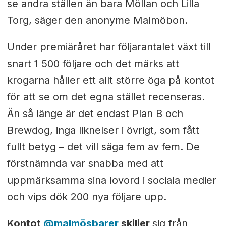
se andra ställen än bara Möllan och Lilla
Torg, säger den anonyme Malmöbon.
Under premiäråret har följarantalet växt till
snart 1 500 följare och det märks att
krogarna håller ett allt större öga på kontot
för att se om det egna stället recenseras.
Än så länge är det endast Plan B och
Brewdog, inga liknelser i övrigt, som fått
fullt betyg – det vill säga fem av fem. De
förstnämnda var snabba med att
uppmärksamma sina lovord i sociala medier
och vips dök 200 nya följare upp.
Kontot
@malmösbarer
skiljer
sig från