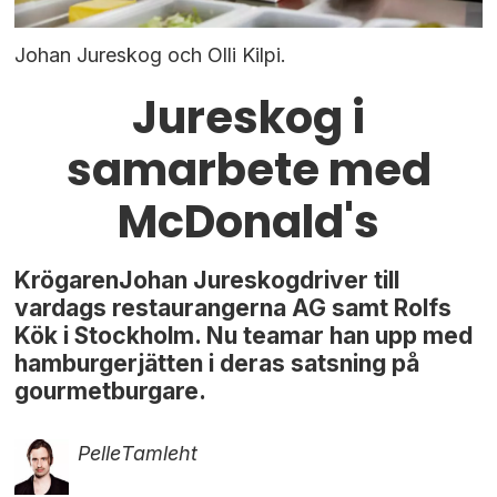
Johan Jureskog och Olli Kilpi.
Jureskog i
samarbete med
McDonald's
KrögarenJohan Jureskogdriver till
vardags restaurangerna AG samt Rolfs
Kök i Stockholm. Nu teamar han upp med
hamburgerjätten i deras satsning på
gourmetburgare.
Pelle
Tamleht