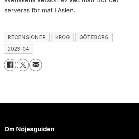
svenskens version av vad man tror det
serveras för mat i Asien.
RECENSIONER
KROG
GÖTEBORG
2023-04
Om Nöjesguiden