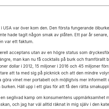
 i USA var över kom den. Den första fungerande ölburke
nte hade tagit någon smak av plåten. Ett par år senare, 
n var ett faktum.
nerell acceptans utan av en högre status som dryckesfö
 längre, man kan nu få cocktails på burk och framförallt 
ner dollar i 2012, 15 miljoner i 2016 och 45 miljoner för
lättare att ta med sig på picknick och att den mindre vol
a göra vinet mer portabelt och möjligtvis mer informellt 
burken. Häll upp i ett glas för att få den rätta smakupp
rit en seglivad kamp om konsumentens uppmärksamhet me
flaskan, och jag har väl alltid räknat in mig själv i den k