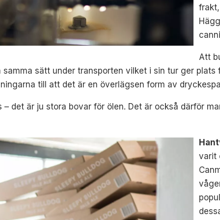
frakt
Hägg
cann
Att b
samma sätt under transporten vilket i sin tur ger plats 
dningarna till att det är en överlägsen form av dryckesp
us – det är ju stora bovar för ölen. Det är också därför m
Hant
varit
Canma
vågen
popul
dess