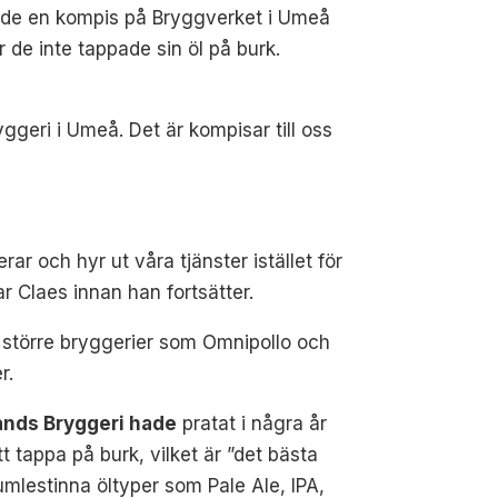
ade en kompis på Bryggverket i Umeå
r de inte tappade sin öl på burk.
yggeri i Umeå. Det är kompisar till oss
ar och hyr ut våra tjänster istället för
r Claes innan han fortsätter.
och större bryggerier som Omnipollo och
r.
ands Bryggeri hade
pratat i några år
t tappa på burk, vilket är ”det bästa
umlestinna öltyper som Pale Ale, IPA,