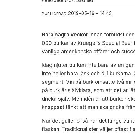
Peter
Steen-Christensen
2019-05-16 - 14:42
PUBLICERAD
Bara några veckor
innan förbudstiden
000 burkar av Krueger’s Special Beer i
vanliga amerikanska affärer och succé
Idag njuter burken inte bara av en ge
inte heller bara läsk och öl i burkarna
segment. Vin på burk omsatte två miljo
på burk är självklara, som att det är 
dricka själv. Men idén är att burken sk
knappast tänkt att man ska dricka från 
När det gäller öl så har det länge va
flaskan. Traditionalister väljer oftast 