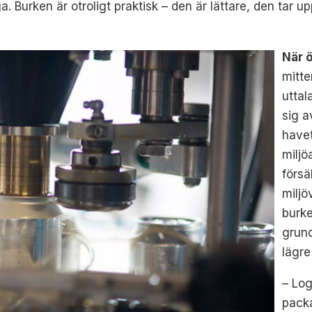
. Burken är otroligt praktisk – den är lättare, den tar up
När 
mitte
uttal
sig a
havet
miljö
försä
miljö
burke
grund
lägre
– Log
packa