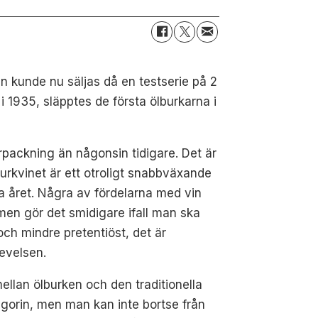
n kunde nu säljas då en testserie på 2
i 1935, släpptes de första ölburkarna i
rpackning än någonsin tidigare. Det är
burkvinet är ett otroligt snabbväxande
ra året. Några av fördelarna med vin
ymen gör det smidigare ifall man ska
och mindre pretentiöst, det är
levelsen.
llan ölburken och den traditionella
ategorin, men man kan inte bortse från