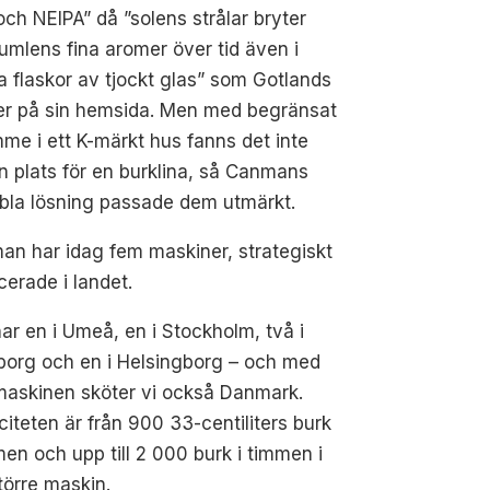
ch NEIPA” då ”solens strålar bryter
umlens fina aromer över tid även i
 flaskor av tjockt glas” som Gotlands
ver på sin hemsida. Men med begränsat
me i ett K-märkt hus fanns det inte
 plats för en burklina, så Canmans
bla lösning passade dem utmärkt.
n har idag fem maskiner, strategiskt
cerade i landet.
har en i Umeå, en i Stockholm, två i
borg och en i Helsingborg – och med
maskinen sköter vi också Danmark.
iteten är från 900 33-centiliters burk
men och upp till 2 000 burk i timmen i
törre maskin.