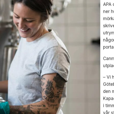
APA o
ner h
mörka
skri
utrym
någon
porta
Canma
utpla
– Vi 
Göte
den 
Kapac
i tim
vår s