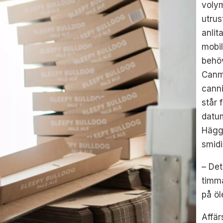
volym
utrus
anli
mobil
behöv
Canm
canni
står f
datum
Hägg
smidi
– Det
timma
på öl
Affär