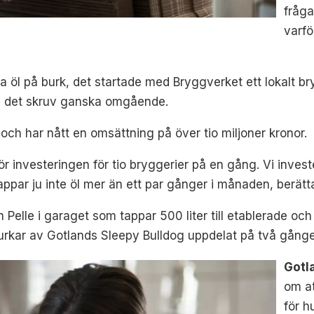
fråg
varfö
ha öl på burk, det startade med Bryggverket ett lokalt br
og det skruv ganska omgående.
 och har nått en omsättning på över tio miljoner kronor.
r investeringen för tio bryggerier på en gång. Vi invester
appar ju inte öl mer än ett par gånger i månaden, berätta
rån Pelle i garaget som tappar 500 liter till etablerade 
urkar av Gotlands Sleepy Bulldog uppdelat på två gånge
Gotl
om at
för h