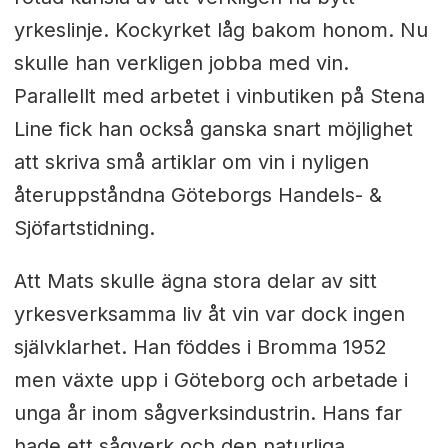
yrkeslinje. Kockyrket låg bakom honom. Nu
skulle han verkligen jobba med vin.
Parallellt med arbetet i vinbutiken på Stena
Line fick han också ganska snart möjlighet
att skriva små artiklar om vin i nyligen
återuppståndna Göteborgs Handels- &
Sjöfartstidning.
Att Mats skulle ägna stora delar av sitt
yrkesverksamma liv åt vin var dock ingen
självklarhet. Han föddes i Bromma 1952
men växte upp i Göteborg och arbetade i
unga år inom sågverksindustrin. Hans far
hade ett sågverk och den naturliga