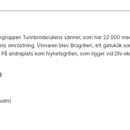
ookgruppen Tunnbrödsrullens vänner, som har 22 000 m
ets omröstning. Vinnaren blev Brogrillen, ett gatukök s
en. På andraplats kom Nyhetsgrillen, som ligger vid DN-
2
holm)