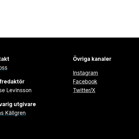
takt
Övriga kanaler
oss
Instagram
fredaktör
Facebook
se Levinsson
Twitter/X
arig utgivare
s Källgren