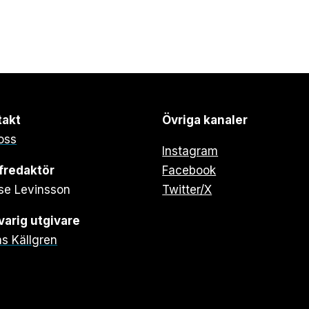
takt
Övriga kanaler
oss
Instagram
fredaktör
Facebook
se Levinsson
Twitter/X
arig utgivare
s Källgren