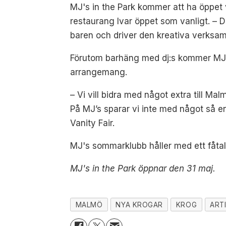
MJ's in the Park kommer att ha öppet v
restaurang Ivar öppet som vanligt. – 
baren och driver den kreativa verksa
Förutom barhäng med dj:s kommer MJ’s i
arrangemang.
– Vi vill bidra med något extra till Mal
På MJ’s sparar vi inte med något så en
Vanity Fair.
MJ's sommarklubb håller med ett fåta
MJ's in the Park öppnar den 31 maj.
MALMÖ
NYA KROGAR
KROG
ART