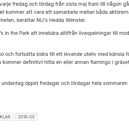
arje fredag och lördag från sista maj fram till någon g
Det kommer att vara ett samarbete mellan båda aktörer
mheten, berättar MJ's Hedda Wenster.
n the Park att innebära alltifrån livespelningar till mo
mö och fortsätta bidra till ett levande uteliv med känsla fö
 kommer definitivt hitta en eller annan flamingo i gräse
l undantag öppet fredagar och lördagar hela sommaren 
IKLAR
2019-05