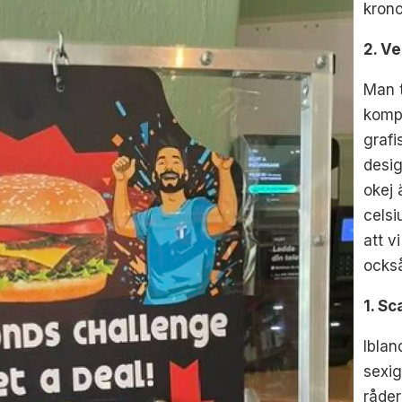
krono
2. Ve
Man t
kompi
grafi
desig
okej 
celsi
att v
också
1. S
Iblan
sexig
råde