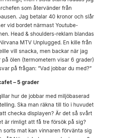
archefen som återvänder från
ausen. Jag betalar 40 kronor och slår
er vid bordet närmast Youtube-
men. Head & shoulders-reklam blandas
irvana MTV Unplugged. En kille från
ille vill snacka, men backar när jag
 på ölen (termometern visar 6 grader)
var på frågan: ”Vad jobbar du med?”
cafet – 5 grader
illar hur de jobbar med miljöbaserad
telling. Ska man räkna till tio i huvudet
att checka displayen? Är det så svårt
et är rimligt att få tre försök på sig?
n sorts mat kan vinnaren förvänta sig