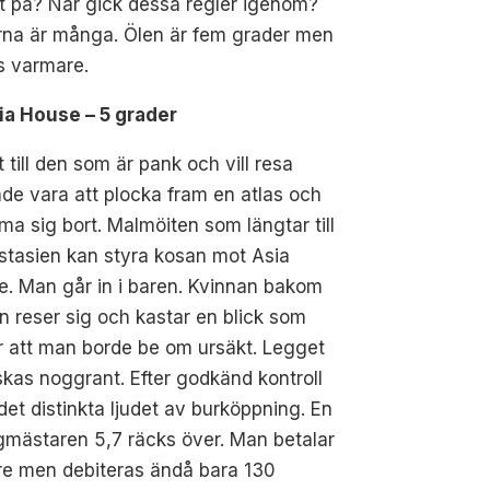
t på? När gick dessa regler igenom?
rna är många. Ölen är fem grader men
s varmare.
sia House – 5 grader
 till den som är pank och vill resa
de vara att plocka fram en atlas och
a sig bort. Malmöiten som längtar till
stasien kan styra kosan mot Asia
. Man går in i baren. Kvinnan bakom
n reser sig och kastar en blick som
 att man borde be om ursäkt. Legget
kas noggrant. Efter godkänd kontroll
det distinkta ljudet av burköppning. En
mästaren 5,7 räcks över. Man betalar
tre men debiteras ändå bara 130