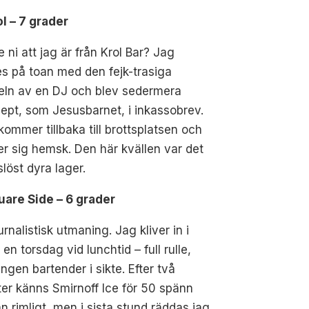
ol – 7 grader
e ni att jag är från Krol Bar? Jag
s på toan med den fejk-trasiga
eln av en DJ och blev sedermera
pt, som Jesusbarnet, i inkassobrev.
ommer tillbaka till brottsplatsen och
r sig hemsk. Den här kvällen var det
slöst dyra lager.
uare Side – 6 grader
urnalistisk utmaning. Jag kliver in i
 en torsdag vid lunchtid – full rulle,
ngen bartender i sikte. Efter två
er känns Smirnoff Ice för 50 spänn
n rimligt, men i sista stund räddas jag