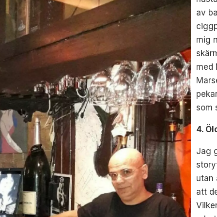
av b
ciggp
mig n
skär
med N
Marse
pekar
som s
4. Öl
Jag g
story
utan 
att d
Vilke