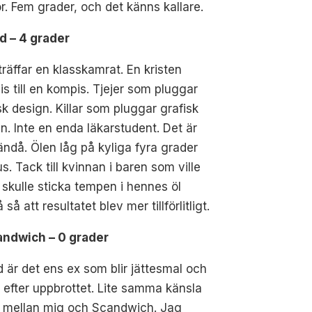
r. Fem grader, och det känns kallare.
d – 4 grader
räffar en klasskamrat. En kristen
s till en kompis. Tjejer som pluggar
sk design. Killar som pluggar grafisk
n. Inte en enda läkarstudent. Det är
ändå. Ölen låg på kyliga fyra grader
us. Tack till kvinnan i baren som ville
i skulle sticka tempen i hennes öl
 så att resultatet blev mer tillförlitligt.
candwich – 0 grader
d är det ens ex som blir jättesmal och
 efter uppbrottet. Lite samma känsla
r mellan mig och Scandwich. Jag