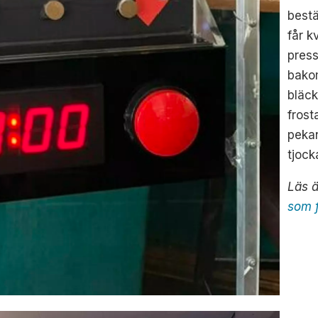
bestä
får k
press
bako
bläc
frost
pekan
tjock
Läs 
som f