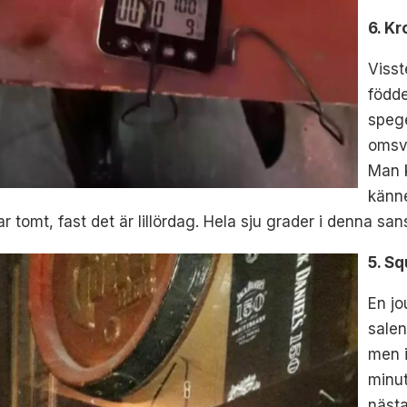
6. Kr
Visst
födde
speg
omsve
Man k
känne
r tomt, fast det är lillördag. Hela sju grader i denna san
5. Sq
En jo
salen
men i
minut
nästa