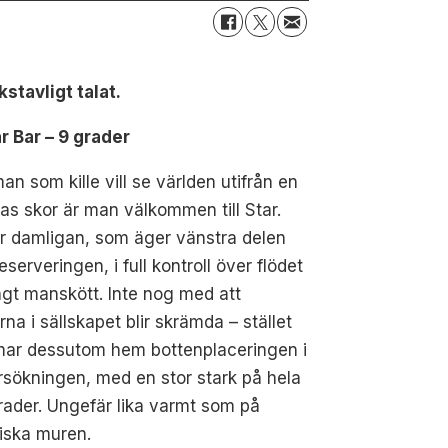
tavligt talat.
ar Bar – 9 grader
n som kille vill se världen utifrån en
as skor är man välkommen till Star.
r damligan, som äger vänstra delen
eserveringen, i full kontroll över flödet
gt manskött. Inte nog med att
rna i sällskapet blir skrämda – stället
ar dessutom hem bottenplaceringen i
sökningen, med en stor stark på hela
rader. Ungefär lika varmt som på
iska muren.