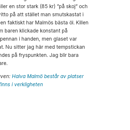
ller en stor stark (85 kr) ”på skoj” och
vitto på att stället man smutskastat i
en faktiskt har Malmös bästa öl. Killen
m baren klickade konstant på
kpennan i handen, men glaset var
at. Nu sitter jag här med tempstickan
des på fryspunkten. Jag blir bara
are.
även:
Halva Malmö består av platser
inns i verkligheten