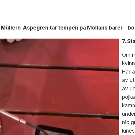
üllern-Aspegren tar tempen på Möllans barer – boks
7. St
Om ma
kvinn
Här ä
av ut
av un
pojka
kamm
under
nio g
kines