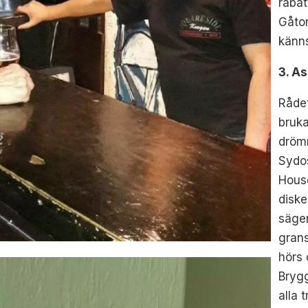
rabat
Gåto
känn
3. A
Rådet
bruka
drömm
Sydo
House
diske
säger
grans
hörs 
Brygg
alla 