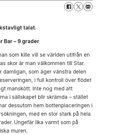
tavligt talat.
ar Bar – 9 grader
n som kille vill se världen utifrån en
as skor är man välkommen till Star.
r damligan, som äger vänstra delen
eserveringen, i full kontroll över flödet
gt manskött. Inte nog med att
rna i sällskapet blir skrämda – stället
ar dessutom hem bottenplaceringen i
sökningen, med en stor stark på hela
rader. Ungefär lika varmt som på
iska muren.