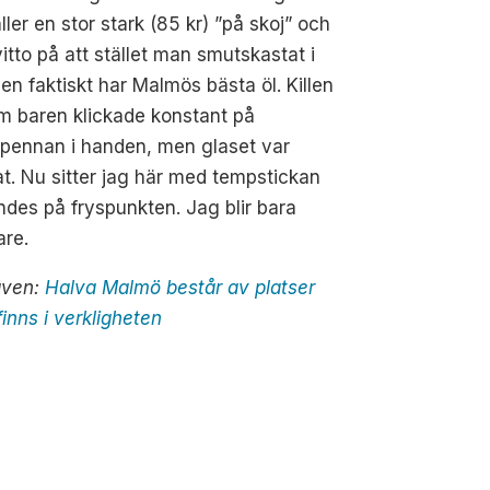
ller en stor stark (85 kr) ”på skoj” och
vitto på att stället man smutskastat i
en faktiskt har Malmös bästa öl. Killen
m baren klickade konstant på
kpennan i handen, men glaset var
at. Nu sitter jag här med tempstickan
des på fryspunkten. Jag blir bara
are.
även:
Halva Malmö består av platser
inns i verkligheten