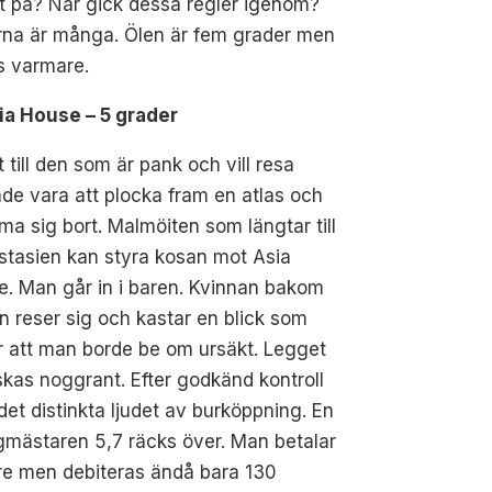
t på? När gick dessa regler igenom?
rna är många. Ölen är fem grader men
s varmare.
sia House – 5 grader
 till den som är pank och vill resa
de vara att plocka fram en atlas och
a sig bort. Malmöiten som längtar till
stasien kan styra kosan mot Asia
. Man går in i baren. Kvinnan bakom
n reser sig och kastar en blick som
 att man borde be om ursäkt. Legget
kas noggrant. Efter godkänd kontroll
det distinkta ljudet av burköppning. En
mästaren 5,7 räcks över. Man betalar
tre men debiteras ändå bara 130