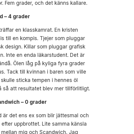
r. Fem grader, och det känns kallare.
d – 4 grader
räffar en klasskamrat. En kristen
s till en kompis. Tjejer som pluggar
sk design. Killar som pluggar grafisk
n. Inte en enda läkarstudent. Det är
ändå. Ölen låg på kyliga fyra grader
us. Tack till kvinnan i baren som ville
i skulle sticka tempen i hennes öl
 så att resultatet blev mer tillförlitligt.
candwich – 0 grader
d är det ens ex som blir jättesmal och
 efter uppbrottet. Lite samma känsla
r mellan mig och Scandwich. Jag