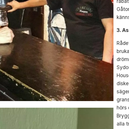
rabat
Gåto
känn
3. A
Rådet
bruka
drömm
Sydo
House
diske
säger
grans
hörs 
Brygg
alla 