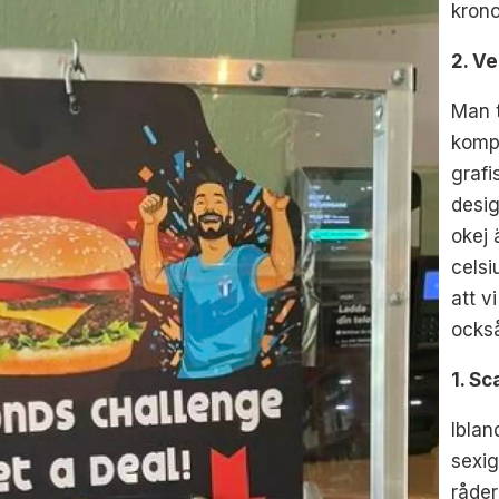
krono
2. Ve
Man t
kompi
grafi
desig
okej 
celsi
att v
också
1. S
Iblan
sexig
råde