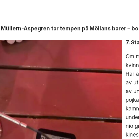
üllern-Aspegren tar tempen på Möllans barer – boks
7. St
Om ma
kvinn
Här ä
av ut
av un
pojka
kamm
under
nio g
kines