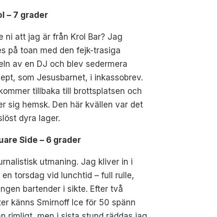
ol – 7 grader
e ni att jag är från Krol Bar? Jag
s på toan med den fejk-trasiga
eln av en DJ och blev sedermera
pt, som Jesusbarnet, i inkassobrev.
ommer tillbaka till brottsplatsen och
r sig hemsk. Den här kvällen var det
slöst dyra lager.
uare Side – 6 grader
urnalistisk utmaning. Jag kliver in i
 en torsdag vid lunchtid – full rulle,
ngen bartender i sikte. Efter två
er känns Smirnoff Ice för 50 spänn
n rimligt, men i sista stund räddas jag