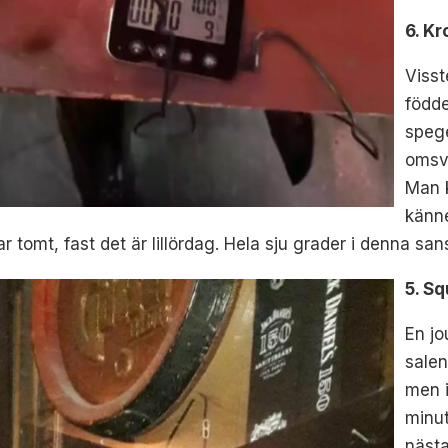
6. Kr
Visst
födde
speg
omsve
Man k
känne
r tomt, fast det är lillördag. Hela sju grader i denna san
5. Sq
En jo
salen
men i
minut
nästa