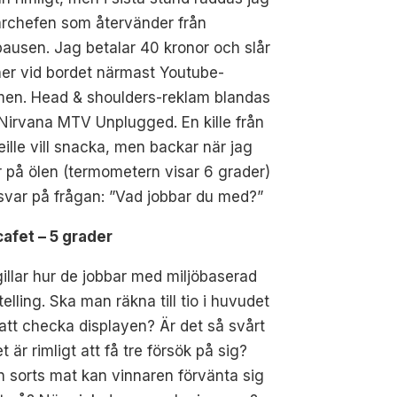
archefen som återvänder från
ausen. Jag betalar 40 kronor och slår
er vid bordet närmast Youtube-
men. Head & shoulders-reklam blandas
irvana MTV Unplugged. En kille från
ille vill snacka, men backar när jag
 på ölen (termometern visar 6 grader)
var på frågan: ”Vad jobbar du med?”
cafet – 5 grader
illar hur de jobbar med miljöbaserad
telling. Ska man räkna till tio i huvudet
att checka displayen? Är det så svårt
et är rimligt att få tre försök på sig?
n sorts mat kan vinnaren förvänta sig