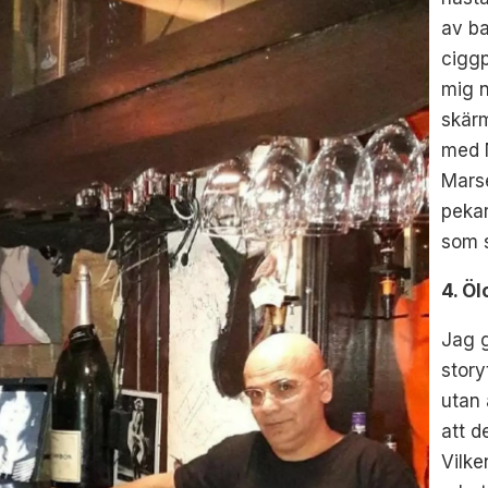
av b
ciggp
mig n
skär
med N
Marse
pekar
som s
4. Öl
Jag g
story
utan 
att d
Vilke