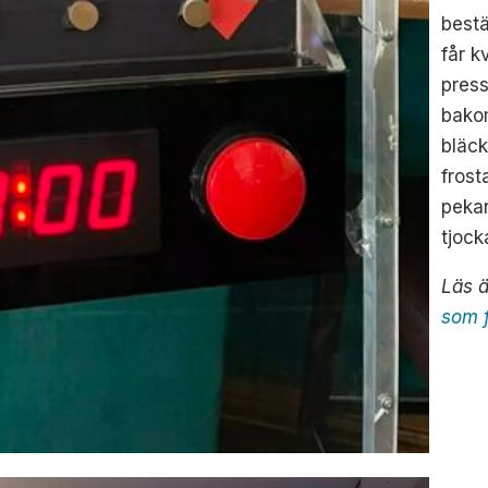
bestä
får k
press
bako
bläc
frost
pekan
tjock
Läs 
som f