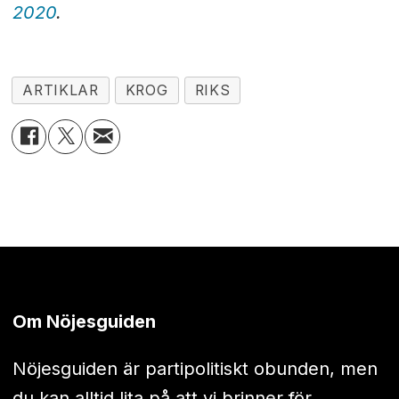
2020
.
ARTIKLAR
KROG
RIKS
Om Nöjesguiden
Nöjesguiden är partipolitiskt obunden, men
du kan alltid lita på att vi brinner för