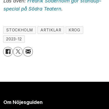
Läs även:
Fredrik Söderholm gör standup-
special på Södra Teatern
.
STOCKHOLM
ARTIKLAR
KROG
2023-12
Om Nöjesguiden