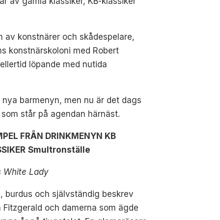
tår av gamla klassiker, KB-klassiker
rm av konstnärer och skådespelare,
ms konstnärskoloni med Robert
ellertid löpande med nutida
den nya barmenyn, men nu är det dags
ad som står på agendan härnäst.
MPEL FRÅN DRINKMENYN KB
SIKER
Smultronställe
s White Lady
, burdus och självständig beskrev
a Fitzgerald och damerna som ägde