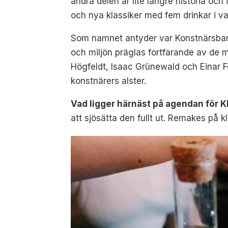
andra delen är lite längre historia och
och nya klassiker med fem drinkar i va
Som namnet antyder var Konstnärsbaren
och miljön präglas fortfarande av de
Högfeldt, Isaac Grünewald och Einar F
konstnärers alster.
Vad ligger härnäst på agendan för 
att sjösätta den fullt ut. Remakes på 