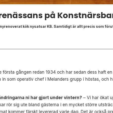
renässans på Konstnärsba
yrenoverat kök nysatsar KB. Samtidigt är allt precis som förut,
e första gången redan 1934 och har sedan dess haft e
in som operativ chef i Melanders grupp i höstas, och har
ändringarna ni har gjort under vintern?
– Vi har ökat 
ar rör sig ute bland gästerna i en mycket större utsträ
mat kommer färskt levererad varje dag. Det är också preci