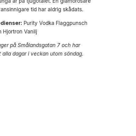
unga år på tjugotalet. En glamorösare
ansinnigare tid har aldrig skådats.
edienser:
Purity Vodka Flaggpunsch
n Hjortron Vanilj
gger på Smålandsgatan 7 och har
 alla dagar i veckan utom söndag.