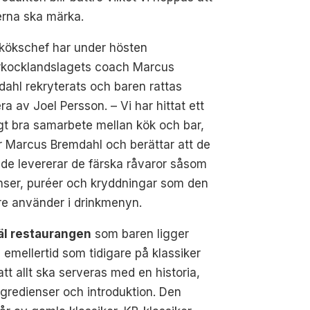
erna ska märka.
kökschef har under hösten
orkocklandslagets coach Marcus
ahl rekryterats och baren rattas
a av Joel Persson. – Vi har hittat ett
gt bra samarbete mellan kök och bar,
 Marcus Bremdahl och berättar att de
de levererar de färska råvaror såsom
nser, puréer och kryddningar som den
re använder i drinkmenyn.
väl restaurangen
som baren ligger
 emellertid som tidigare på klassiker
tt allt ska serveras med en historia,
 ingredienser och introduktion. Den