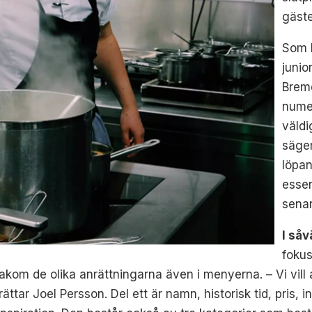
gäst
Som 
juni
Bremd
numer
väldi
säger
löpan
esse
sena
I så
fokus
akom de olika anrättningarna även i menyerna. – Vi vill a
rättar Joel Persson. Del ett är namn, historisk tid, pris,