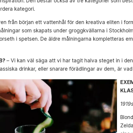
 inspiration. Den består också av tre kategorier som bes
rdera kategori.
 från början ett vattenhål för den kreativa eliten i fo
 målningar som skapats under groggkvällarna i Stockhol
orseth i spetsen. De äldre målningarna kompletteras em
KB?
– Vi kan väl säga att vi har tagit halva steget in i 
klassiska drinkar, eller snarare förädlingar av dem, är v
EXE
KLAS
1919
Blond
Zeld