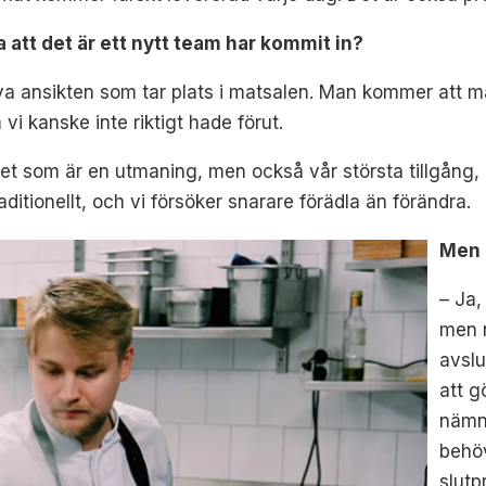
tt det är ett nytt team har kommit in?
 nya ansikten som tar plats i matsalen. Man kommer att 
i kanske inte riktigt hade förut.
et som är en utmaning, men också vår största tillgång, 
aditionellt, och vi försöker snarare förädla än förändra.
Men 
– Ja,
men n
avslu
att g
nämnd
behöv
slutp