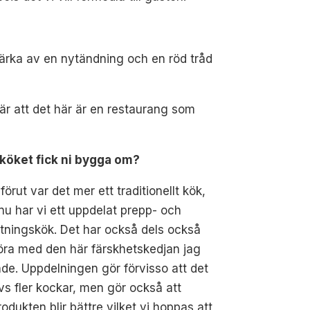
märka av en nytändning och en röd tråd
är att det här är en restaurang som
köket fick ni bygga om?
 förut var det mer ett traditionellt kök,
u har vi ett uppdelat prepp- och
tningskök. Det har också dels också
öra med den här färskhetskedjan jag
e. Uppdelningen gör förvisso att det
s fler kockar, men gör också att
rodukten blir bättre vilket vi hoppas att