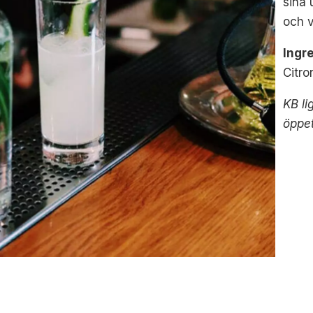
sina 
och v
Ingr
Citro
KB li
öppet