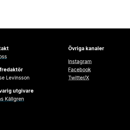
takt
Övriga kanaler
oss
Instagram
fredaktör
Facebook
se Levinsson
Twitter/X
arig utgivare
s Källgren