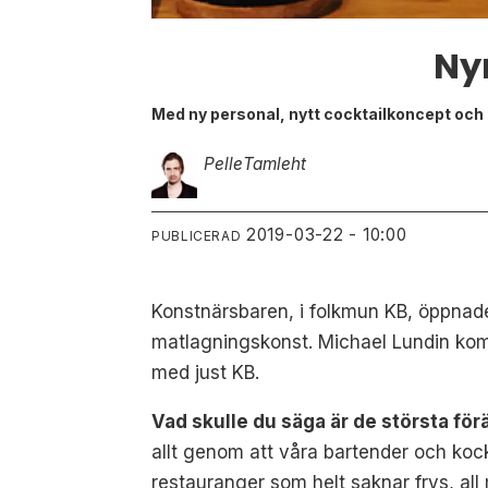
Ny
Med ny personal, nytt cocktailkoncept och n
Pelle
Tamleht
2019-03-22 - 10:00
PUBLICERAD
Konstnärsbaren, i folkmun KB, öppnad
matlagningskonst. Michael Lundin kom 
med just KB.
Vad skulle du säga är de största för
allt genom att våra bartender och kock
restauranger som helt saknar frys, all 