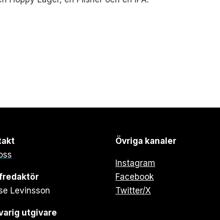
takt
Övriga kanaler
oss
Instagram
fredaktör
Facebook
se Levinsson
Twitter/X
arig utgivare