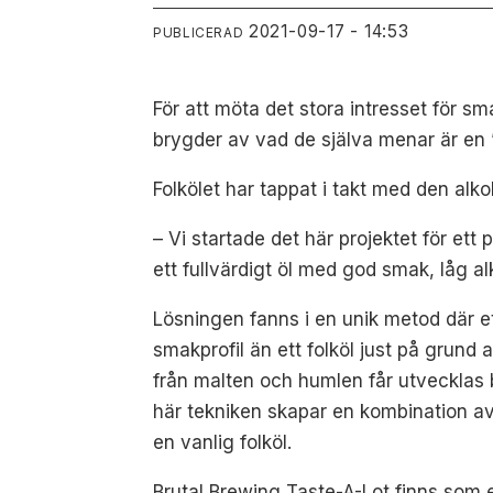
2021-09-17 - 14:53
PUBLICERAD
För att möta det stora intresset för s
brygder av vad de själva menar är en ”
Folkölet har tappat i takt med den alko
– Vi startade det här projektet för ett
ett fullvärdigt öl med god smak, låg a
Lösningen fanns i en unik metod där e
smakprofil än ett folköl just på grund
från malten och humlen får utvecklas b
här tekniken skapar en kombination av
en vanlig folköl.
Brutal Brewing Taste-A-Lot finns som 