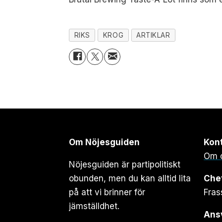
RIKS
KROG
ARTIKLAR
Om Nöjesguiden
Kon
Om 
Nöjesguiden är partipolitiskt
obunden, men du kan alltid lita
Che
på att vi brinner för
Fras
jämställdhet.
Ansv