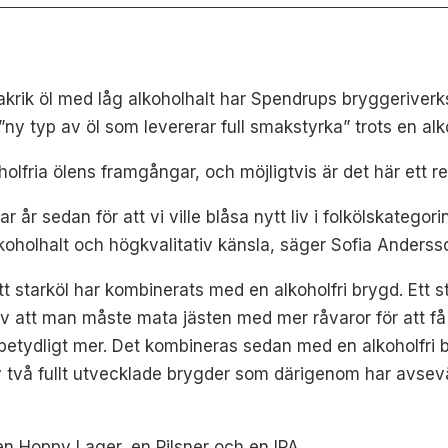
makrik öl med låg alkoholhalt har Spendrups bryggeriverk
ny typ av öl som levererar full smakstyrka” trots en al
holfria ölens framgångar, och möjligtvis är det här ett 
 par år sedan för att vi ville blåsa nytt liv i folkölskat
lkoholhalt och högkvalitativ känsla, säger Sofia Anderss
tt starköl har kombinerats med en alkoholfri brygd. Ett
 av att man måste mata jästen med mer råvaror för att f
etydligt mer. Det kombineras sedan med en alkoholfri br
 två fullt utvecklade brygder som därigenom har avsevär
en Hoppy Lager, en Pilsner och en IPA.