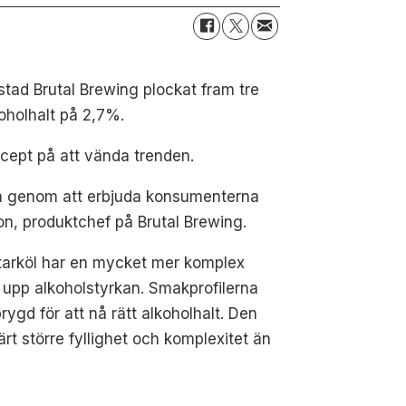
stad Brutal Brewing plockat fram tre
koholhalt på 2,7%.
recept på att vända trenden.
egorin genom att erbjuda konsumenterna
on, produktchef på Brutal Brewing.
 starköl har en mycket mer komplex
å upp alkoholstyrkan. Smakprofilerna
ygd för att nå rätt alkoholhalt. Den
t större fyllighet och komplexitet än