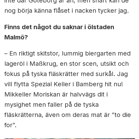
inte där Göteborg är än, men snart kan de
nog börja känna flåset i nacken tycker jag.
Finns det något du saknar i ölstaden
Malmö?
– En riktigt skitstor, lummig biergarten med
lageröl i
Maßkrug, en s
tor scen, utsikt och
fokus på tyska fläskrätter med surkål. Jag
vill flytta Spezial Keller i Bamberg hit nu!
Mikkeller Moriskan är halvvägs dit i
mysighet men faller på de tyska
fläskrätterna, även om deras mat är ”to die
for”.