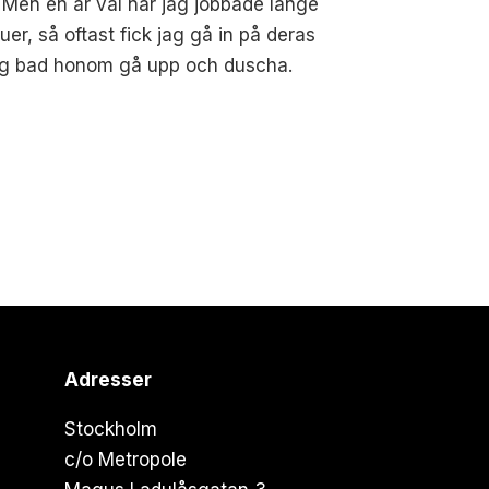
 Men en är väl när jag jobbade länge
uer, så oftast fick jag gå in på deras
 jag bad honom gå upp och duscha.
Adresser
Stockholm
c/o Metropole