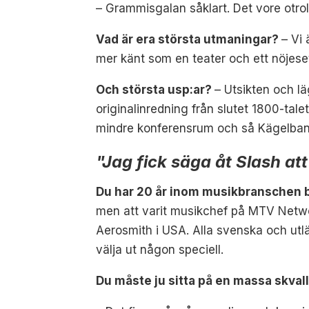
–
Grammisgalan såklart. Det vore otrol
Vad är era största utmaningar?
–
Vi 
mer känt som en teater och ett nöjes
Och största usp:ar?
–
Utsikten och l
originalinredning från slutet 1800-tal
mindre konferensrum och så Kägelbana
"Jag fick säga åt Slash a
Du har 20 år inom musikbranschen b
men att varit musikchef på MTV Networ
Aerosmith i USA. Alla svenska och utlä
välja ut någon speciell
.
Du måste ju sitta på en massa skval