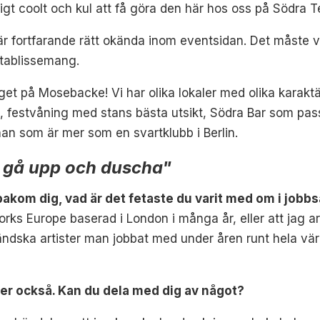
igt coolt och kul att få göra den här hos oss på Södra T
är fortfarande rätt okända inom eventsidan. Det måste vi
etablissemang.
äget på Mosebacke!
Vi har olika lokaler med olika karaktä
et, festvåning med stans bästa utsikt, Södra Bar som pas
n som är mer som en svartklubb i Berlin.
tt gå upp och duscha"
akom dig, vad är det fetaste du varit med om i jo
ks Europe baserad i London i många år, eller att jag a
ndska artister man jobbat med under åren runt hela värl
ler också. Kan du dela med dig av något?