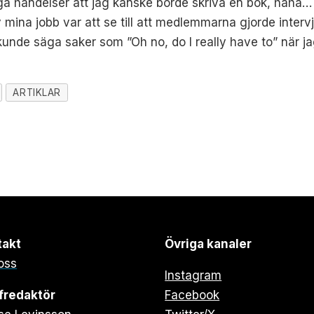
ga händelser att jag kanske borde skriva en bok, haha…
 mina jobb var att se till att medlemmarna gjorde intervj
kunde säga saker som ”Oh no, do I really have to” när
ARTIKLAR
takt
Övriga kanaler
oss
Instagram
fredaktör
Facebook