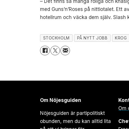
– Det finns så många roliga och knasi
med Guns’n’Roses på nittiotalet. Ett av
hotellrum och väcka dem själv. Slash 
STOCKHOLM
PÅ NYTT JOBB
KROG
Om Nöjesguiden
Kon
Om 
Nöjesguiden är partipolitiskt
obunden, men du kan alltid lita
Che