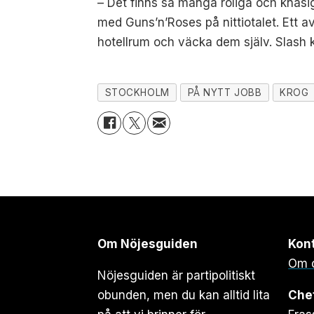
– Det finns så många roliga och knasi
med Guns’n’Roses på nittiotalet. Ett av
hotellrum och väcka dem själv. Slash 
STOCKHOLM
PÅ NYTT JOBB
KROG
Om Nöjesguiden
Kon
Om 
Nöjesguiden är partipolitiskt
obunden, men du kan alltid lita
Che