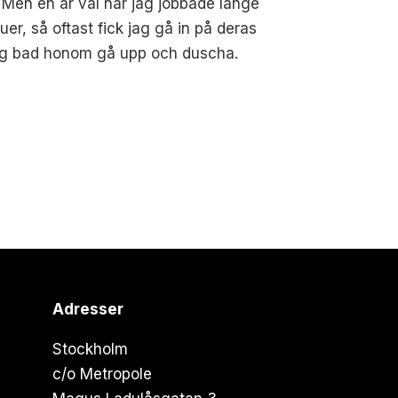
 Men en är väl när jag jobbade länge
uer, så oftast fick jag gå in på deras
 jag bad honom gå upp och duscha.
Adresser
Stockholm
c/o Metropole