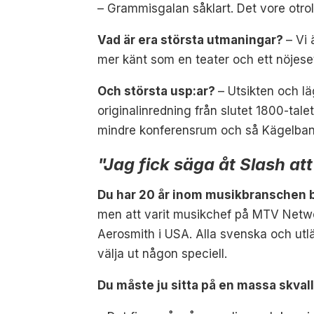
–
Grammisgalan såklart. Det vore otrol
Vad är era största utmaningar?
–
Vi 
mer känt som en teater och ett nöjes
Och största usp:ar?
–
Utsikten och l
originalinredning från slutet 1800-tal
mindre konferensrum och så Kägelbana
"Jag fick säga åt Slash a
Du har 20 år inom musikbranschen b
men att varit musikchef på MTV Networ
Aerosmith i USA. Alla svenska och utlä
välja ut någon speciell
.
Du måste ju sitta på en massa skval