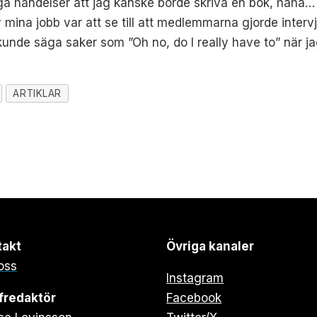
ga händelser att jag kanske borde skriva en bok, haha…
 mina jobb var att se till att medlemmarna gjorde intervj
kunde säga saker som ”Oh no, do I really have to” när
ARTIKLAR
takt
Övriga kanaler
oss
Instagram
fredaktör
Facebook