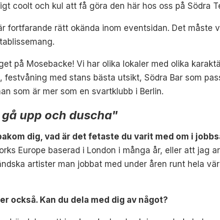
igt coolt och kul att få göra den här hos oss på Södra T
är fortfarande rätt okända inom eventsidan. Det måste vi
etablissemang.
äget på Mosebacke!
Vi har olika lokaler med olika karaktä
et, festvåning med stans bästa utsikt, Södra Bar som pas
n som är mer som en svartklubb i Berlin.
tt gå upp och duscha"
akom dig, vad är det fetaste du varit med om i jo
ks Europe baserad i London i många år, eller att jag a
ndska artister man jobbat med under åren runt hela värl
ler också. Kan du dela med dig av något?