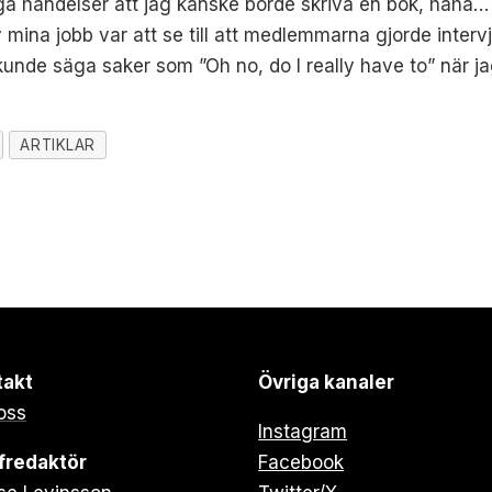
ga händelser att jag kanske borde skriva en bok, haha…
 mina jobb var att se till att medlemmarna gjorde intervj
kunde säga saker som ”Oh no, do I really have to” när
ARTIKLAR
takt
Övriga kanaler
oss
Instagram
fredaktör
Facebook