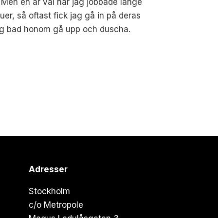
 Men en är väl när jag jobbade länge
uer, så oftast fick jag gå in på deras
 jag bad honom gå upp och duscha.
Adresser
Stockholm
c/o Metropole