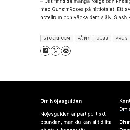
– Det finns så många roliga och knasi
med Guns’n’Roses på nittiotalet. Ett av
hotellrum och väcka dem själv. Slash 
STOCKHOLM
PÅ NYTT JOBB
KROG
Om Nöjesguiden
Kon
Om 
Nöjesguiden är partipolitiskt
obunden, men du kan alltid lita
Che