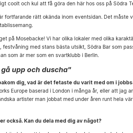
igt coolt och kul att få göra den här hos oss på Södra T
är fortfarande rätt okända inom eventsidan. Det måste vi
etablissemang.
äget på Mosebacke!
Vi har olika lokaler med olika karaktä
et, festvåning med stans bästa utsikt, Södra Bar som pas
n som är mer som en svartklubb i Berlin.
tt gå upp och duscha"
akom dig, vad är det fetaste du varit med om i jo
ks Europe baserad i London i många år, eller att jag a
ndska artister man jobbat med under åren runt hela värl
ler också. Kan du dela med dig av något?