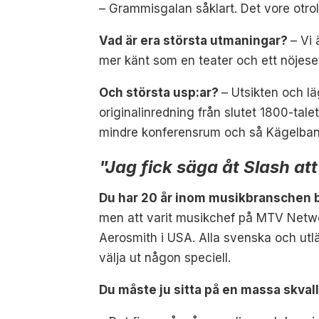
–
Grammisgalan såklart. Det vore otrol
Vad är era största utmaningar?
–
Vi 
mer känt som en teater och ett nöjes
Och största usp:ar?
–
Utsikten och l
originalinredning från slutet 1800-tal
mindre konferensrum och så Kägelbana
"Jag fick säga åt Slash a
Du har 20 år inom musikbranschen b
men att varit musikchef på MTV Networ
Aerosmith i USA. Alla svenska och utlä
välja ut någon speciell
.
Du måste ju sitta på en massa skval