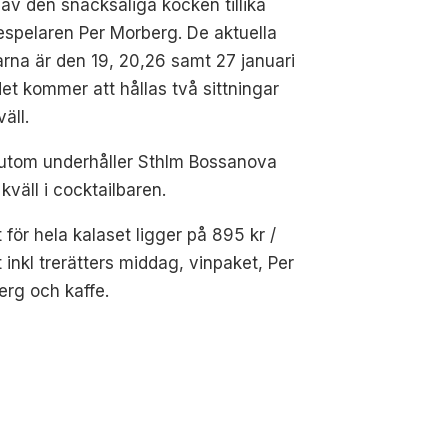
 av den snacksaliga kocken tillika
spelaren Per Morberg. De aktuella
arna är den 19, 20,26 samt 27 januari
et kommer att hållas två sittningar
väll.
utom underhåller Sthlm Bossanova
 kväll i cocktailbaren.
t för hela kalaset ligger på 895 kr /
 inkl trerätters middag, vinpaket, Per
rg och kaffe.