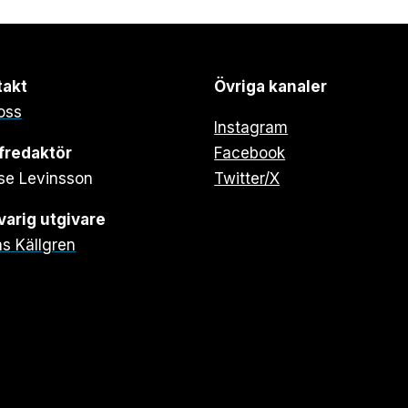
takt
Övriga kanaler
oss
Instagram
fredaktör
Facebook
se Levinsson
Twitter/X
arig utgivare
s Källgren