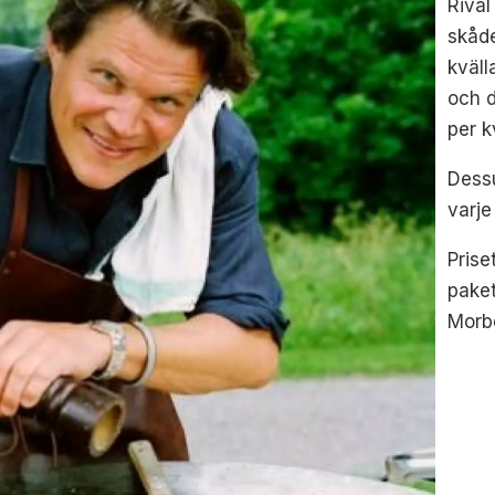
Rival
skåde
kväll
och d
per k
Dess
varje
Prise
paket
Morbe