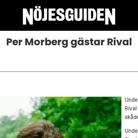
Per Morberg gästar Rival
Under
Rival
skåd
Under