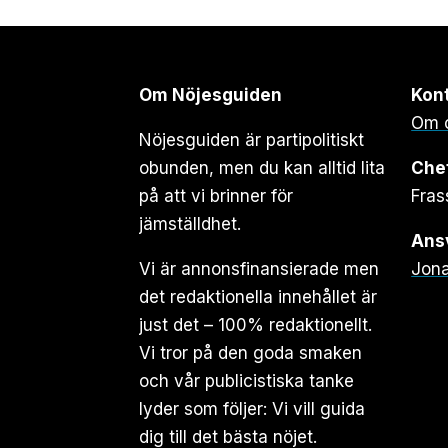
Om Nöjesguiden
Kon
Om 
Nöjesguiden är partipolitiskt
obunden, men du kan alltid lita
Che
på att vi brinner för
Fras
jämställdhet.
Ansv
Vi är annonsfinansierade men
Jona
det redaktionella innehållet är
just det – 100% redaktionellt.
Vi tror på den goda smaken
och vår publicistiska tanke
lyder som följer: Vi vill guida
dig till det bästa nöjet.