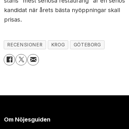
stans "mest seriösa restaurang" är en seriös
kandidat när årets bästa nyöppningar skall
prisas.
RECENSIONER
KROG
GÖTEBORG
Om Nöjesguiden