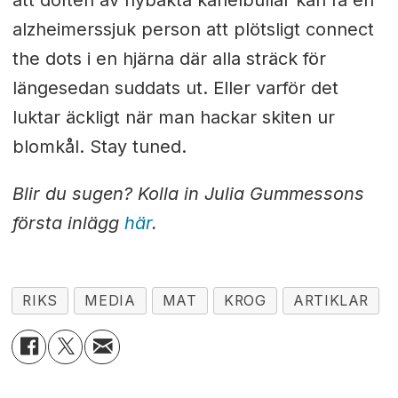
att doften av nybakta kanelbullar kan få en
alzheimerssjuk person att plötsligt connect
the dots i en hjärna där alla sträck för
längesedan suddats ut. Eller varför det
luktar äckligt när man hackar skiten ur
blomkål. Stay tuned.
Blir du sugen? Kolla in Julia Gummessons
första inlägg
här
.
RIKS
MEDIA
MAT
KROG
ARTIKLAR