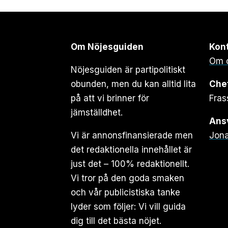
Om Nöjesguiden
Kon
Om 
Nöjesguiden är partipolitiskt
obunden, men du kan alltid lita
Che
på att vi brinner för
Fras
jämställdhet.
Ansv
Vi är annonsfinansierade men
Jona
det redaktionella innehållet är
just det – 100% redaktionellt.
Vi tror på den goda smaken
och vår publicistiska tanke
lyder som följer: Vi vill guida
dig till det bästa nöjet.