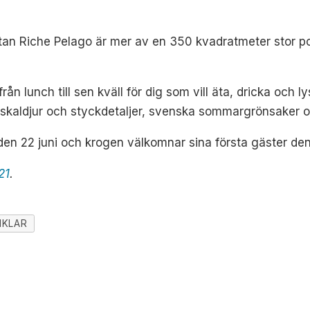
 utan Riche Pelago är mer av en 350 kvadratmeter stor po
ån lunch till sen kväll för dig som vill äta, dricka och 
e skaldjur och styckdetaljer, svenska sommargrönsaker oc
en 22 juni och krogen välkomnar sina första gäster den 2
21
.
IKLAR