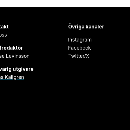
takt
Övriga kanaler
oss
Instagram
fredaktör
Facebook
se Levinsson
Twitter/X
arig utgivare
s Källgren