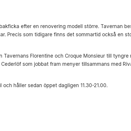
 bakficka efter en renovering modell större. Tavernan b
kar. Precis som tidigare finns det sommartid också en s
ån Tavernans Florentine och Croque Monsieur till tyngre 
ben Cederlöf som jobbat fram menyer tillsammans med Ri
 och håller sedan öppet dagligen 11.30-21.00.