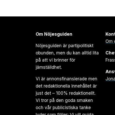
Om Nöjesguiden
Kon
Om 
Nöjesguiden är partipolitiskt
obunden, men du kan alltid lita
Che
på att vi brinner för
Fras
jämställdhet.
Ansv
Vi är annonsfinansierade men
Jona
det redaktionella innehållet är
just det – 100% redaktionellt.
Vi tror på den goda smaken
och vår publicistiska tanke
lyder som följer: Vi vill guida