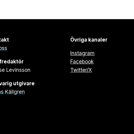
takt
Övriga kanaler
oss
Instagram
fredaktör
Facebook
se Levinsson
Twitter/X
arig utgivare
s Källgren