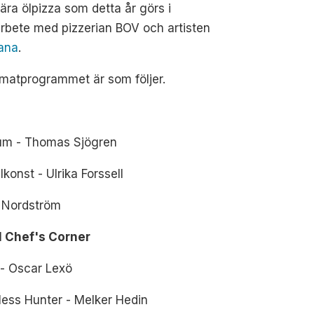
lära ölpizza som detta år görs i
rbete med pizzerian BOV och artisten
ana
.
matprogrammet är som följer.
r
um - Thomas Sjögren
lkonst - Ulrika Forssell
 Nordström
l Chef's Corner
 - Oscar Lexö
ess Hunter - Melker Hedin