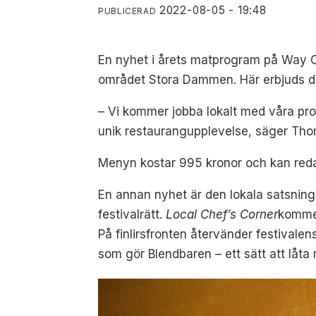
2022-08-05 - 19:48
PUBLICERAD
En nyhet i årets matprogram på Way 
området Stora Dammen. Här erbjuds du
– Vi kommer jobba lokalt med våra pr
unik restaurangupplevelse, säger Tho
Menyn kostar 995 kronor och kan red
En annan nyhet är den
lokala satsnin
festivalrätt.
Local Chef’s Corner
kommer
P
å finlirsfronten återvänder festivale
som gör
Blendbaren – ett sätt att låt