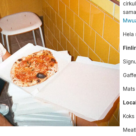
cirku
sama
Mwu
Hela 
Finli
Sign
Gaffe
Mats
Loca
Koks
Meatl