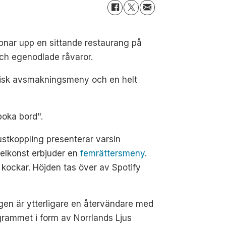
nar upp en sittande restaurang på
ch egenodlade råvaror.
arisk avsmakningsmeny och en helt
boka bord".
ustkoppling presenterar varsin
elkonst erbjuder en
femrättersmeny
.
kockar. Höjden tas över av Spotify
igen är ytterligare en återvändare med
grammet i form av Norrlands Ljus