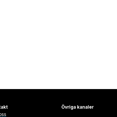
takt
Övriga kanaler
oss