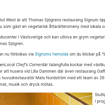
Out West är att Thomas Sjögrens restaurang Signum öpp
 som gäst en vegetarisk åttarättersmeny med lokala o
oducenter i Västsverige och kan utlova en grym veget
mas Sjögren.
an nu förbokas via
Signums hemsida
om du klickar på "
gen
Local Chef’s Corner
där talangfulla kockar med västk
 att husera vid Lilla Dammen där även restaurang Gaff
ns
huvudrestauratör
Mats Nordström med ett team av 26 
a mat, musik och dryck mötas.
Slutl
i pro