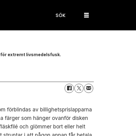
SÖK
t för extremt livsmedelsfusk.
m förblindas av billighetsprislapparna
lla färger som hänger ovanför disken
läskfilé och glömmer bort eller helt
t struntar i att någon annan får betala