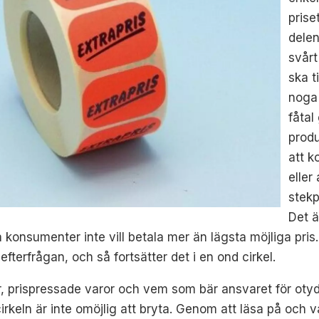
prise
delen
svårt
ska t
noga 
fåtal
produ
att k
eller
stek
Det ä
onsumenter inte vill betala mer än lägsta möjliga pris. V
fterfrågan, och så fortsätter det i en ond cirkel.
atser, prispressade varor och vem som bär ansvaret för ot
keln är inte omöjlig att bryta. Genom att läsa på och 