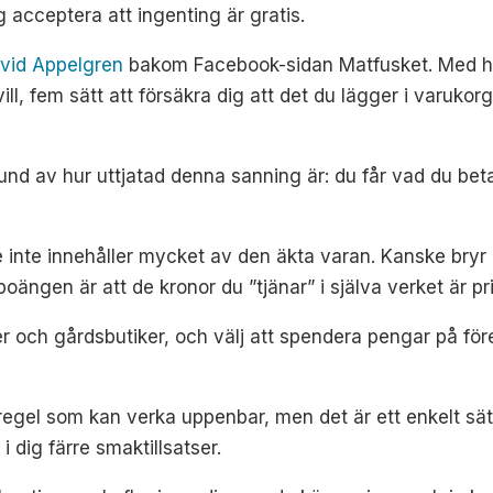
 acceptera att ingenting är gratis.
vid Appelgren
bakom Facebook-sidan Matfusket. Med hjäl
ill, fem sätt att försäkra dig att det du lägger i varukor
und av hur uttjatad denna sanning är: du får vad du betal
 de inte innehåller mycket av den äkta varan. Kanske bryr
oängen är att de kronor du ”tjänar” i själva verket är pr
er och gårdsbutiker, och välj att spendera pengar på för
gel som kan verka uppenbar, men det är ett enkelt sätt at
i dig färre smaktillsatser.