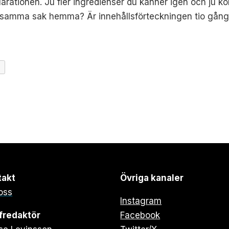
larationen. Ju fler ingredienser du känner igen och ju ko
 samma sak hemma? Är innehållsförteckningen tio gånge
takt
Övriga kanaler
oss
Instagram
fredaktör
Facebook