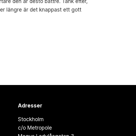
rtare den är desto bättre. Tänk efter,
r längre är det knappast ett gott
Adresser
Stockholm
c/o Metropole