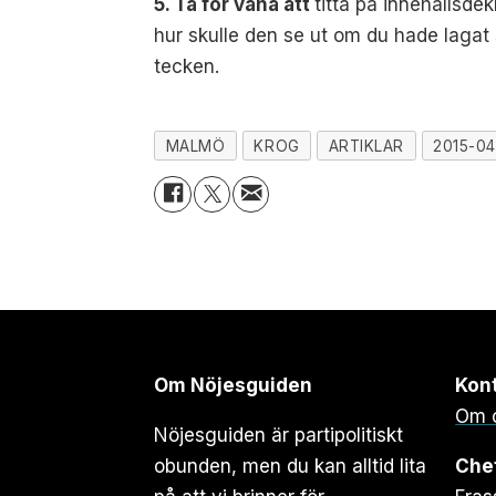
5. Ta för vana att
titta på innehållsdek
hur skulle den se ut om du hade lagat
tecken.
MALMÖ
KROG
ARTIKLAR
2015-04
Om Nöjesguiden
Kon
Om 
Nöjesguiden är partipolitiskt
obunden, men du kan alltid lita
Che