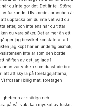
t när du inte gör det. Det är fel. Större
 av fuskandet i livsmedelsbranchen är
 att upptäcka om du inte vet vad du
itta efter, och inte ens när du tittar
kan du vara säker. Det är mer än ett
 gånger jag besviket konstaterat att
kten jag köpt har en underlig bismak,
onsistensen inte är som den borde
 att hälften av det jag lade i
pannan var vätska som dunstade bort.
r lätt att skylla på företagsjättarna,
i frossar i billig mat, företagen
ydligheterna är snåriga och
vara på vår vakt kan mycket av fusket