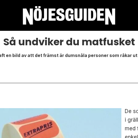
Så undviker du matfusket
haft en bild av att det främst är dumsnåla personer som råkar u
De so
i grä
med f
enkel