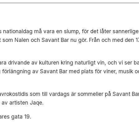
ationaldag må vara en slump, för det låter sannerligen 
 som Nalen och Savant Bar nu gör. Från och med den 17 m
vara drivande av kulturen kring naturligt vin, och vi ser 
ig förlängning av Savant Bar med plats för viner, musik
avrokostidis som till vardags är sommelier på Savant Ba
 av artisten Jaqe.
ares gata 19.