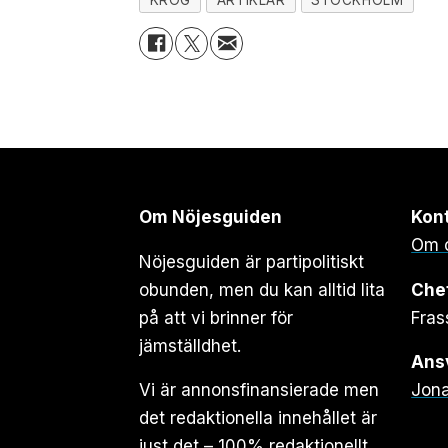
Om Nöjesguiden
Kon
Om 
Nöjesguiden är partipolitiskt
obunden, men du kan alltid lita
Che
på att vi brinner för
Fras
jämställdhet.
Ansv
Vi är annonsfinansierade men
Jona
det redaktionella innehållet är
just det – 100% redaktionellt.