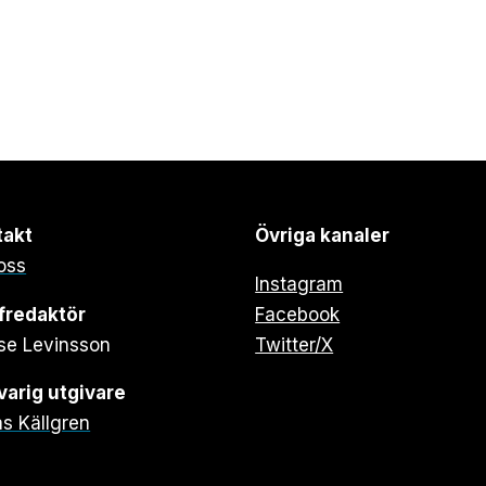
takt
Övriga kanaler
oss
Instagram
fredaktör
Facebook
se Levinsson
Twitter/X
arig utgivare
s Källgren