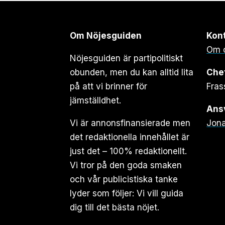
Om Nöjesguiden
Kon
Om 
Nöjesguiden är partipolitiskt
obunden, men du kan alltid lita
Che
på att vi brinner för
Fras
jämställdhet.
Ansv
Vi är annonsfinansierade men
Jona
det redaktionella innehållet är
just det – 100% redaktionellt.
Vi tror på den goda smaken
och vår publicistiska tanke
lyder som följer: Vi vill guida
dig till det bästa nöjet.