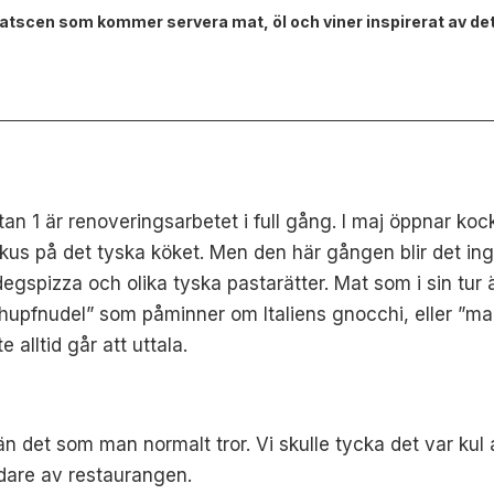
matscen som kommer servera mat, öl och viner inspirerat av de
an 1 är renoveringsarbetet i full gång. I maj öppnar ko
kus på det tyska köket. Men den här gången blir det ing
degspizza och olika tyska pastarätter. Mat som i sin tu
chupfnudel” som påminner om Italiens gnocchi, eller ”ma
 alltid går att uttala.
, än det som man normalt tror. Vi skulle tycka det var ku
dare av restaurangen.