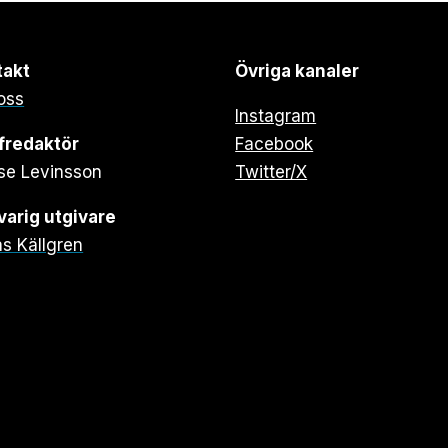
takt
Övriga kanaler
oss
Instagram
fredaktör
Facebook
se Levinsson
Twitter/X
arig utgivare
s Källgren