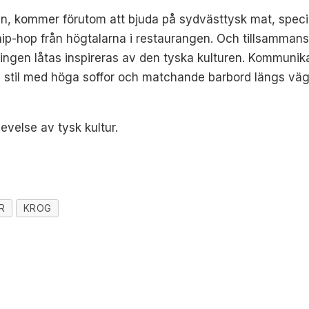
in, kommer förutom att bjuda på sydvästtysk mat, speci
hip-hop från högtalarna i restaurangen. Och tillsamma
ngen låtas inspireras av den tyska kulturen. Kommunika
 stil med höga soffor och matchande barbord längs vägg
levelse av tysk kultur.
R
KROG