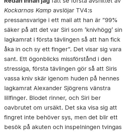
Redan innan jag
fått se första avsnittet av
Kockarnas Kamp
avslöjar TV4:s
pressansvarige i ett mail att han är ”99%
säker på att det var Siri som ’knivhögg’ sin
lagkamrat i första tävlingen så att han fick
åka in och sy ett finger”. Det visar sig vara
sant. Ett ögonblicks missförstånd i den
stressiga, första tävlingen gör så att Siris
vassa kniv skär igenom huden på hennes
lagkamrat Alexander Sjögrens vänstra
lillfinger. Blodet rinner, och Siri ber
oavbrutet om ursäkt. Det ska visa sig att
fingret inte behöver sys, men det blir ett
besök på akuten och inspelningen tvingas