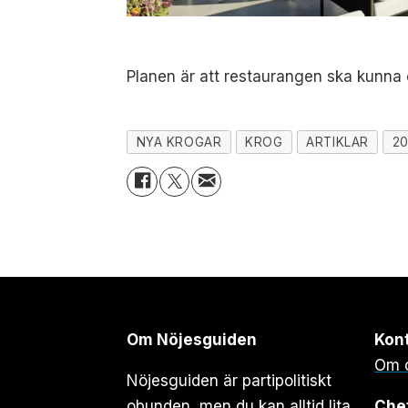
Planen är att restaurangen ska kunna 
NYA KROGAR
KROG
ARTIKLAR
20
Om Nöjesguiden
Kon
Om 
Nöjesguiden är partipolitiskt
obunden, men du kan alltid lita
Che