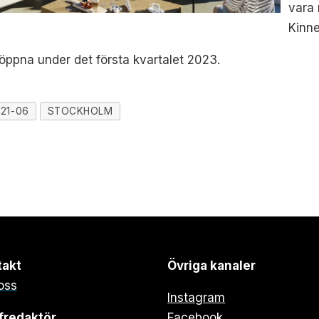
vara 
Kinn
öppna under det första kvartalet 2023.
21-06
STOCKHOLM
takt
Övriga kanaler
oss
Instagram
fredaktör
Facebook