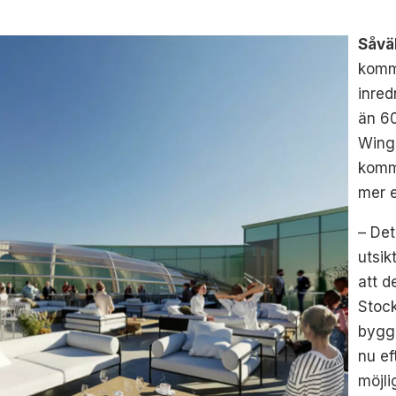
Såvä
komme
inred
än 60
Wing
komme
mer e
– Det
utsik
att d
Stoc
bygge
nu ef
möjli