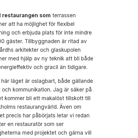
l restaurangen som
terrassen
r att ha möjlighet för flexibel
ning och erbjuda plats för inte mindre
0 gäster. Tillbyggnaden är ritad av
årdhs arkitekter och
glaskupolen
r med hjälp av ny teknik att bli både
nergieffektiv och gracil än tidigare.
 här läget är oslagbart, både gällande
t och kommunikation. Jag är säker på
et kommer bli ett makalöst tillskott till
kholms restaurangvärld. Även om
t precis har påbörjats letar vi redan
ter en restauratör som ser
gheterna med projektet och gärna vill