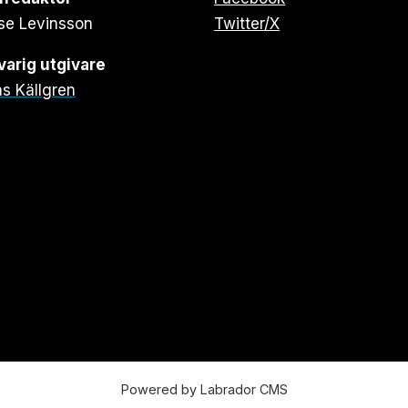
se Levinsson
Twitter/X
arig utgivare
s Källgren
Powered by Labrador CMS