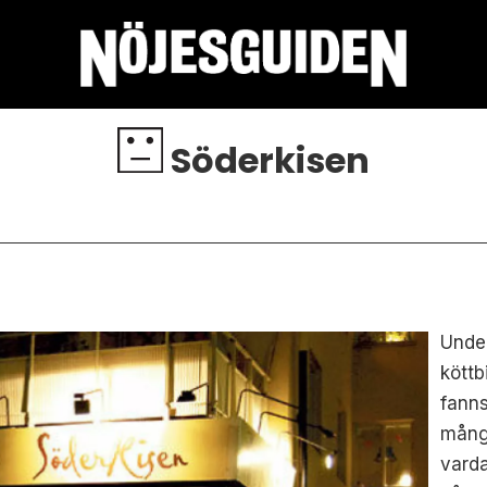
Söderkisen
Under
köttb
fann
många
vard