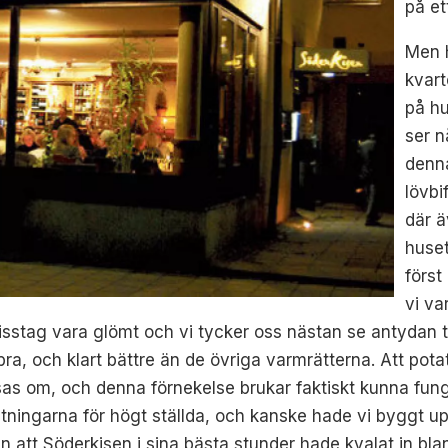
på ett
Men h
kvart
på hu
ser n
denna
lövbi
där ä
huset
först
vi va
stag vara glömt och vi tycker oss nästan se antydan til
ra, och klart bättre än de övriga varmrätterna. Att pota
låtsas om, och denna förnekelse brukar faktiskt kunna f
ntningarna för högt ställda, och kanske hade vi byggt upp
n att Söderkisen i sina bästa stunder hade kvalat in 