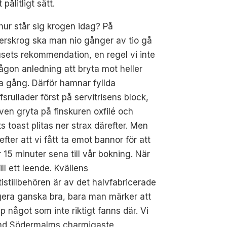
 pålitligt sätt.
ur står sig krogen idag? På
erskrog ska man nio gånger av tio gå
sets rekommendation, en regel vi inte
ågon anledning att bryta mot heller
 gång. Därför hamnar fyllda
ffsrullader först på servitrisens block,
ven gryta på finskuren oxfilé och
s toast plitas ner strax därefter. Men
 efter att vi fått ta emot bannor för att
r 15 minuter sena till vår bokning. När
l ett leende. Kvällens
tistillbehören är av det halvfabricerade
ungera ganska bra, bara man märker att
 något som inte riktigt fanns där. Vi
bland Södermalms charmigaste