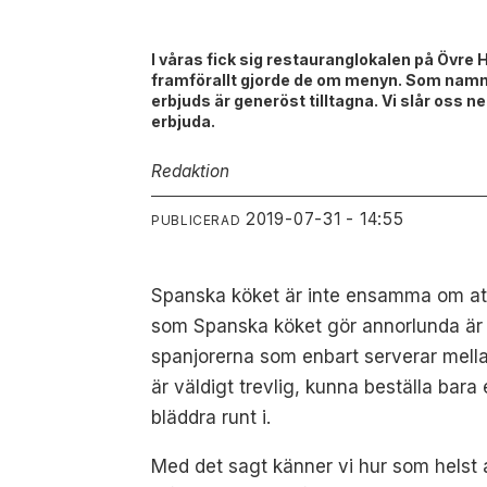
I våras fick sig restauranglokalen på Övre
framförallt gjorde de om menyn. Som namne
erbjuds är generöst tilltagna. Vi slår oss 
erbjuda.
Redaktion
2019-07-31 - 14:55
PUBLICERAD
Spanska köket är inte ensamma om att
som Spanska köket gör annorlunda är der
spanjorerna som enbart serverar mellan
är väldigt trevlig, kunna beställa bar
bläddra runt i.
Med det sagt känner vi hur som helst a