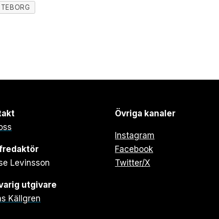
ÖTEBORG
takt
Övriga kanaler
oss
Instagram
fredaktör
Facebook
se Levinsson
Twitter/X
arig utgivare
s Källgren