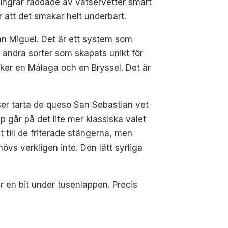
a fingrar räddade av våtservetter smart
 att det smakar helt underbart.
San Miguel. Det är ett system som
m andra sorter som skapats unikt för
icker en Málaga och en Bryssel. Det är
läser tarta de queso San Sebastian vet
ap går på det lite mer klassiska valet
t till de friterade stängerna, men
vs verkligen inte. Den lätt syrliga
r en bit under tusenlappen. Precis