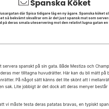
Spanska Köket
 Husargatan där Spisa tidigare låg en ny ägare. Spanska köket s
t så bekvämt skvallrar om är det just spansk mat som servera
ned på deras smala uteservering mot den relativt lugna gatan en 
 servera spanskt på sin gata. Både Mestiza och Champ
as mer tilltagna huvudrätter. Här kan du bli mätt på bar
rätter. På något sätt känns det lite skönt att i mellanrä
a en sak. Lite jobbigt är det dock att deras menyer best
tt vi måste testa deras patatas bravas, en typiskt spansk