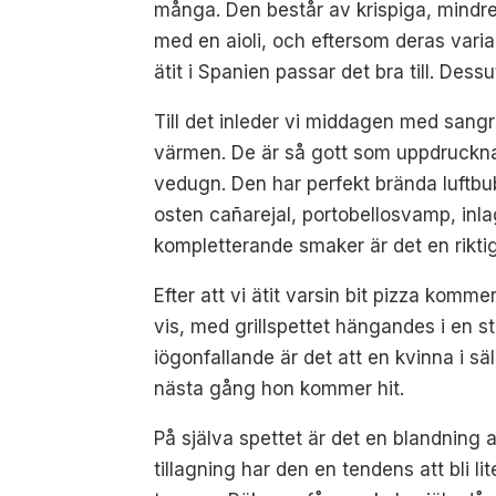
många. Den består av krispiga, mindre
med en aioli, och eftersom deras vari
ätit i Spanien passar det bra till. Dess
Till det inleder vi middagen med sangr
värmen. De är så gott som uppdruckna 
vedugn. Den har perfekt brända luftbu
osten cañarejal, portobellosvamp, in
kompletterande smaker är det en riktig
Efter att vi ätit varsin bit pizza kom
vis, med grillspettet hängandes i en 
iögonfallande är det att en kvinna i sä
nästa gång hon kommer hit.
På själva spettet är det en blandning 
tillagning har den en tendens att bli lit