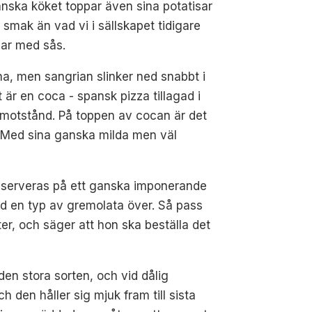
anska köket toppar även sina potatisar
smak än vad vi i sällskapet tidigare
isar med sås.
na, men sangrian slinker ned snabbt i
är en coca - spansk pizza tillagad i
ggmotstånd. På toppen av cocan är det
. Med sina ganska milda men väl
Det serveras på ett ganska imponerande
ed en typ av gremolata över. Så pass
ter, och säger att hon ska beställa det
den stora sorten, och vid dålig
ch den håller sig mjuk fram till sista