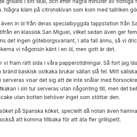
e grillats i sitt skal, och efter några minuter av flottig
n. Några kläm på citronskivan som kom med tallriken gör
i även in öl från deras specialbyggda tappstation från 
 utifrån en klassisk San Miguel, vilket sedan även ger fe
ns det ingen göteborgsvariant, i alla fall ännu, så vi dr
rna vi någonsin känt i en öl, men gott är det.
ar vi fram rätt sida i våra papperstidningar. Så fort jag 
n bränd baskisk ostkaka brukar sällan slå fel. Mitt sällsk
serveras visar det sig att de inte snålar med florsockre
an i sin tur serveras utan någonting till, men det behö
ake utan botten behöver inget som stöttar den.
besöket på Spanska köket, speciellt då notan även hamna
så att komma tillbaka för att äta fler grillspett.