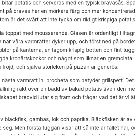
 bitar potatis och serveras med en typisk bravasås. Sp
ant på bravas har en mörkare färg och mer koncentrerad 
utom är det svårt att inte tycka om riktigt krispiga potat
ia toppat med mousserande. Glasen är ordentligt tilltag
när våra varmrätter dyker upp, och först ned på bordet 
bblor på kanterna, en lagom krispig botten och fint tu
lagda kronärtskockor och något som liknar en gremolata
 fröjd, och själva storleken på pizzan är generös.
mer nästa varmrätt in, brocheta som betyder grillspett. 
ställning rakt över en bädd av bakad potatis även den m
llskapet bredvid lutar sig fram och frågar vad det är vi ä
av bläckfisk, gambas, lök och paprika. Bläckfisken är av 
e seg. Men första tuggan visar att så inte är fallet här, o