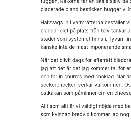
tuggan. Räkorna får en skala själv då d
placerade bland besticken hugger vi i
Halvvägs in i varmrätterna beställer v
blandar ölet på plats från tolv tankar
städer som systemet finns i. Tyvärr fin
kanske inte de mest imponerande smake
När det blivit dags för efterrätt bläddr
jag att det är det jag kommer ta, för e
och tar in churros med choklad. När de 
sockerchocken verkar välkommen. Ostkak
ostkakan som påminner om en cheesec
Allt som allt är vi väldigt nöjda med 
som kvinnan bredvid kommer jag nog ock