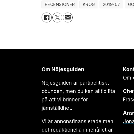
RECENSIONER
KROG
2019-07
G
Om Nöjesguiden
Kon
Om 
Nöjesguiden är partipolitiskt
obunden, men du kan alltid lita
Che
på att vi brinner för
Fras
jämställdhet.
Ansv
Vi är annonsfinansierade men
Jona
det redaktionella innehållet är