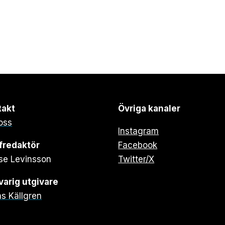
takt
Övriga kanaler
oss
Instagram
fredaktör
Facebook
se Levinsson
Twitter/X
arig utgivare
s Källgren