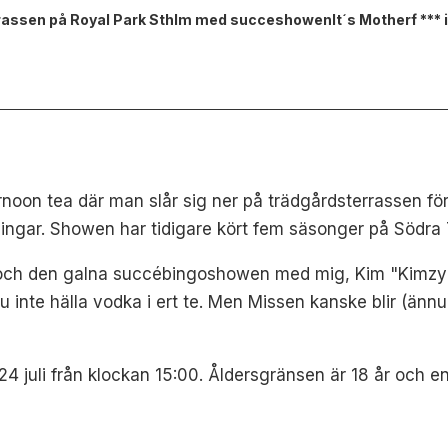
rrassen på Royal Park Sthlm med succeshowenIt´s Motherf *** 
ernoon tea där man slår sig ner på trädgårdsterrassen fö
ingar. Showen har tidigare kört fem säsonger på Södra 
och den galna succébingoshowen med mig, Kim "Kimzy"
ju inte hälla vodka i ert te. Men Missen kanske blir (änn
4 juli från klockan 15:00. Åldersgränsen är 18 år och 