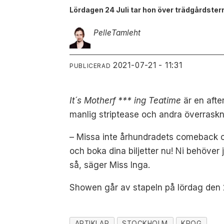
Lördagen 24 Juli tar hon över trädgårdste
Pelle
Tamleht
2021-07-21 - 11:31
PUBLICERAD
It´s Motherf *** ing Teatime
är en aft
manlig striptease och andra överraskn
– Missa inte århundradets comeback 
och boka dina biljetter nu! Ni behöver 
så, säger Miss Inga.
Showen går av stapeln på lördag den 2
ARTIKLAR
STOCKHOLM
KROG