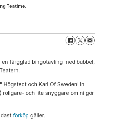
ing Teatime.
r en färgglad bingotävling med bubbel,
Teatern.
 Högstedt och Karl Of Sweden! In
u) roligare- och lite snyggare om ni gör
endast
förköp
gäller.