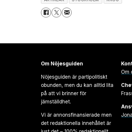
Om Nöjesguiden
Kon
Om 
Nöjesguiden är partipolitiskt
obunden, men du kan alltid lita
Che
på att vi brinner för
Fras
jämställdhet.
Ansv
Vi är annonsfinansierade men
Jona
det redaktionella innehållet är
just det – 100% redaktionellt.